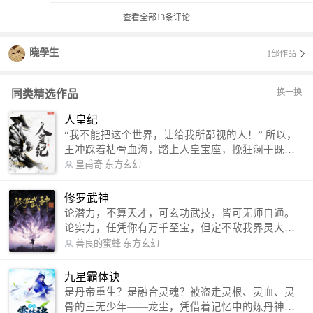
查看全部
13
条评论
晓學生
1部作品
换一换
同类精选作品
人皇纪
“我不能把这个世界，让给我所鄙视的人！” 所以，
王冲踩着枯骨血海，踏上人皇宝座，挽狂澜于既
倒，扶大厦之将倾，成就了一段无上的传说！ 微信
皇甫奇
东方玄幻
公众号：皇甫奇 （微信号：huangfuqi1985） 新浪
微博：皇甫奇（地址：http://weibo.com/u/25284575
修罗武神
87） QQ交流群：320238210【普通群】 574501330
论潜力，不算天才，可玄功武技，皆可无师自通。
【VIP订阅群】 欢迎大家关注。
论实力，任凭你有万千至宝，但定不敌我界灵大
军。 我是谁？天下众生视我为修罗，却不知，我以
善良的蜜蜂
东方玄幻
修罗成武神。 （想看修罗武神番外，请关注蜜蜂微
信公众号：善良的蜜蜂后援会）
九星霸体诀
是丹帝重生？是融合灵魂？被盗走灵根、灵血、灵
骨的三无少年——龙尘，凭借着记忆中的炼丹神