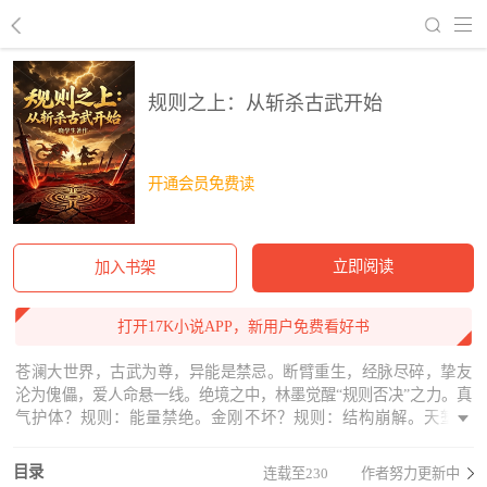
回到书架
规则之上：从斩杀古武开始
开通会员免费读
立即阅读
加入书架
打开17K小说APP，新用户免费看好书
苍澜大世界，古武为尊，异能是禁忌。断臂重生，经脉尽碎，挚友
沦为傀儡，爱人命悬一线。绝境之中，林墨觉醒“规则否决”之力。真
气护体？规则：能量禁绝。金刚不坏？规则：结构崩解。天堑鸿
沟？规则：重力剥夺。他以机械为骨，以混沌为血，背着濒死的挚
爱，带着一台没有感情的杀戮机器，向着那座名为“昆仑”的绝巅，发
目录
连载至230
作者努力更新中
起最疯狂的冲锋。“既然这世道不讲道理，那我便做那唯一的规则。”