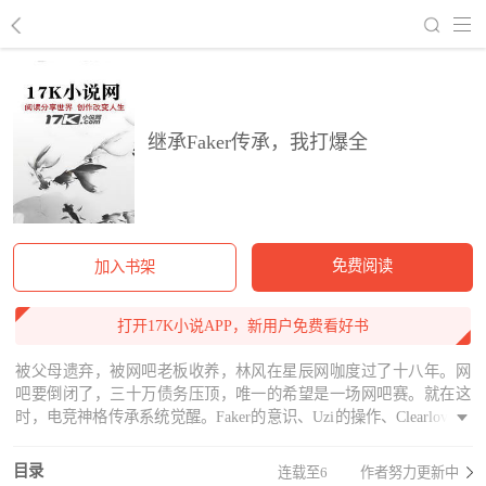
回到书架
继承Faker传承，我打爆全
免费阅读
加入书架
打开17K小说APP，新用户免费看好书
被父母遗弃，被网吧老板收养，林风在星辰网咖度过了十八年。网
吧要倒闭了，三十万债务压顶，唯一的希望是一场网吧赛。就在这
时，电竞神格传承系统觉醒。Faker的意识、Uzi的操作、Clearlove的
指挥……传承历代电竞之神的意志，从网吧赛到世界赛，从无名少
年到电竞之神。"这条路很难，但只要不放弃，每一个追梦的人，都
目录
连载至6
作者努力更新中
能摸到属于自己的星光。"