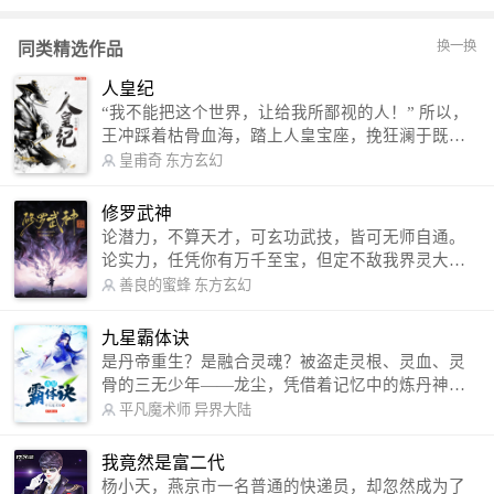
换一换
同类精选作品
人皇纪
“我不能把这个世界，让给我所鄙视的人！” 所以，
王冲踩着枯骨血海，踏上人皇宝座，挽狂澜于既
倒，扶大厦之将倾，成就了一段无上的传说！ 微信
皇甫奇
东方玄幻
公众号：皇甫奇 （微信号：huangfuqi1985） 新浪
微博：皇甫奇（地址：http://weibo.com/u/25284575
修罗武神
87） QQ交流群：320238210【普通群】 574501330
论潜力，不算天才，可玄功武技，皆可无师自通。
【VIP订阅群】 欢迎大家关注。
论实力，任凭你有万千至宝，但定不敌我界灵大
军。 我是谁？天下众生视我为修罗，却不知，我以
善良的蜜蜂
东方玄幻
修罗成武神。 （想看修罗武神番外，请关注蜜蜂微
信公众号：善良的蜜蜂后援会）
九星霸体诀
是丹帝重生？是融合灵魂？被盗走灵根、灵血、灵
骨的三无少年——龙尘，凭借着记忆中的炼丹神
术，修行神秘功法九星霸体诀，拨开重重迷雾，解
平凡魔术师
异界大陆
开惊天之局。 手掌天地乾坤，脚踏日月星辰，
勾搭各色美女，镇压恶鬼邪神。 江湖传闻：龙
我竟然是富二代
尘一到，地吼天啸。龙尘一出，鬼泣神哭。 本
杨小天，燕京市一名普通的快递员，却忽然成为了