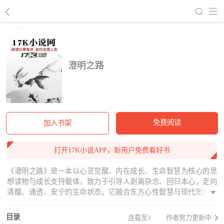
回到书架
澄明之路
免费阅读
加入书架
打开17K小说APP，新用户免费看好书
《澄明之路》是一本以心灵觉醒、内在成长、生命智慧为核心的思
想读物与成长支持载体，致力于引导人剥离杂念、回归本心，走向
清醒、通透、安宁的生命状态。它融合东方心性智慧与现代思辨视
角，聚焦自我认知、情绪觉察、心智提升、生命本质等核心议题，
以理性思考与内在观照为路径，帮助读者从纷扰表象中抽身，看见
目录
连载至3
作者努力更新中
事物本真，建立稳定清明的内在秩序。全书不空谈玄学，不贩卖鸡