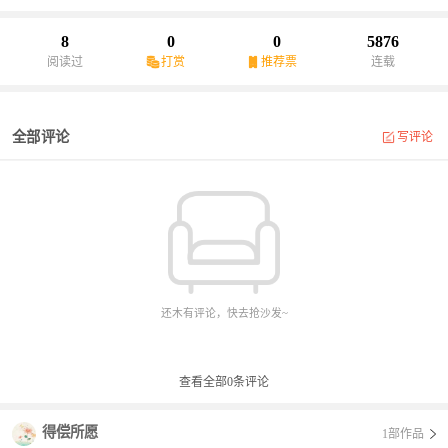
汤，而是以可践行、可体悟的方式，拆解困惑、梳理心念、重建认
知，为在焦虑、迷茫中前行的人，提供一条从混沌到澄明、从束缚
8
0
0
5876
到自由的心灵进阶之路，最终实现内心澄澈、行事笃定、生命通
阅读过
打赏
推荐票
连载
透。
全部评论
写评论
还木有评论，快去抢沙发~
查看全部
0
条评论
得偿所愿
1部作品