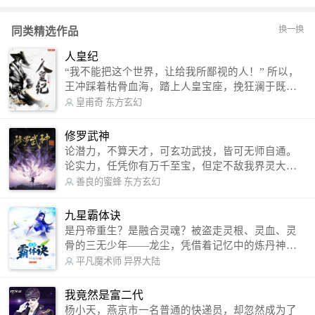
换一换
同类精选作品
人皇纪
“我不能把这个世界，让给我所鄙视的人！” 所以，
王冲踩着枯骨血海，踏上人皇宝座，挽狂澜于既
倒，扶大厦之将倾，成就了一段无上的传说！ 微信
皇甫奇
东方玄幻
公众号：皇甫奇 （微信号：huangfuqi1985） 新浪
微博：皇甫奇（地址：http://weibo.com/u/25284575
修罗武神
87） QQ交流群：320238210【普通群】 574501330
论潜力，不算天才，可玄功武技，皆可无师自通。
【VIP订阅群】 欢迎大家关注。
论实力，任凭你有万千至宝，但定不敌我界灵大
军。 我是谁？天下众生视我为修罗，却不知，我以
善良的蜜蜂
东方玄幻
修罗成武神。 （想看修罗武神番外，请关注蜜蜂微
信公众号：善良的蜜蜂后援会）
九星霸体诀
是丹帝重生？是融合灵魂？被盗走灵根、灵血、灵
骨的三无少年——龙尘，凭借着记忆中的炼丹神
术，修行神秘功法九星霸体诀，拨开重重迷雾，解
平凡魔术师
异界大陆
开惊天之局。 手掌天地乾坤，脚踏日月星辰，
勾搭各色美女，镇压恶鬼邪神。 江湖传闻：龙
我竟然是富二代
尘一到，地吼天啸。龙尘一出，鬼泣神哭。 本
杨小天，燕京市一名普通的快递员，却忽然成为了