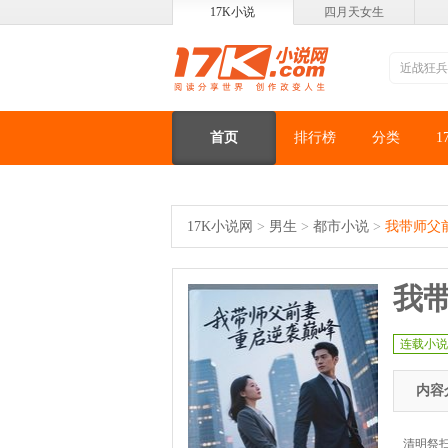
17K小说
四月天女生
首页
排行榜
分类
1
17K小说网
>
男生
>
都市小说
>
我带师父
我
连载小说
内容
清明祭