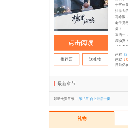
十五年
法抹去
再睁眼
老子竟
痛！
重活一
庆功宴
点击阅读
她的身
已有
88
推荐票
送礼物
已写
11
目前仍在
最新章节
最新免费章节：
第18章 合上最后一页
礼物