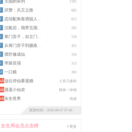
2
天国的审判
1101
3
武警：兵王之路
682
4
恋综配角靠洒脱人...
612
5
沉船后，我带五国...
585
6
寒门弃子，自立门...
534
7
从将门弃子到摄政...
421
8
摆烂修成仙
316
9
帝路至强
313
10
一口粮
303
这位诗仙要退婚
人世几春秋
逍遥小仙农
辣条一块钱
永生世界
伪戒
更新时间：2026-08-07 07:40
女生周会员点击榜
更多