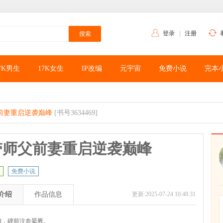
登录
|
注册
7K男生
17K女生
IP改编
元宇宙
免费小说
完本
前妻重启逆袭巅峰
[书号3634469]
带师父前妻重启逆袭巅峰
免费小说
介绍
作品信息
更新:2025-07-24 10:48:31
扫，碑前泣血晕厥。