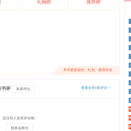
榜
礼物榜
推荐榜
本书更多粉丝、红包、推荐排名
查看全部
0
条评论>>
新书评
发表评论
精
精
还没有人发表评论哦~
精
我来说两句