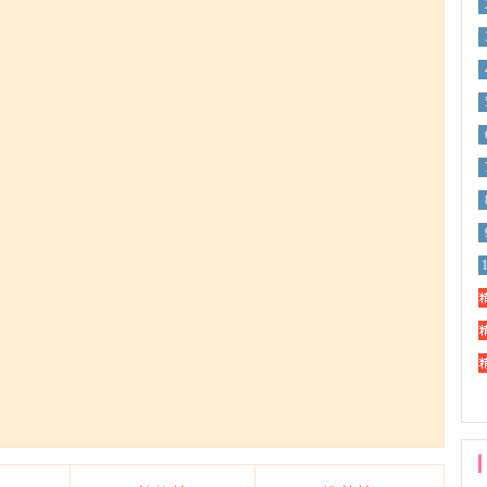
精
精
精