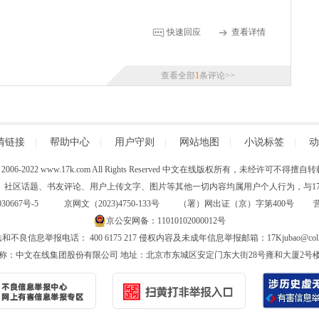
快速回应
查看详情
查看全部
1
条评论>>
情链接
|
帮助中心
|
用户守则
|
网站地图
|
小说标签
|
动
 (C) 2006-2022 www.17k.com All Rights Reserved 中文在线版权所有，未经许可不
、社区话题、书友评论、用户上传文字、图片等其他一切内容均属用户个人行为，与17K
30667号-5
京网文（2023)4750-133号 （署）网出证（京）字第400号
京公安网备：11010102000012号
和不良信息举报电话： 400 6175 217 侵权内容及未成年信息举报邮箱：17Kjubao@col.
称：中文在线集团股份有限公司 地址：北京市东城区安定门东大街28号雍和大厦2号楼6