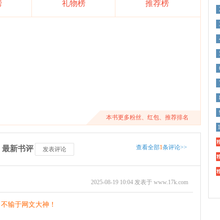
榜
礼物榜
推荐榜
本书更多粉丝、红包、推荐排名
精
查看全部
1
条评论>>
》最新书评
发表评论
精
精
2025-08-19 10:04 发表于 www.17k.com
，不输于网文大神！