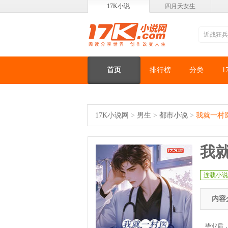
17K小说
四月天女生
首页
排行榜
分类
1
17K小说网
>
男生
>
都市小说
>
我就一村
我
连载小说
内容
毕业后