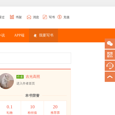
看过
书架
消息
写书
充值
小说
APP端
我要写书
吉光高照
作者
进入作者首页
本书荣誉
0.1
10
20
礼物
粉丝值
推荐票