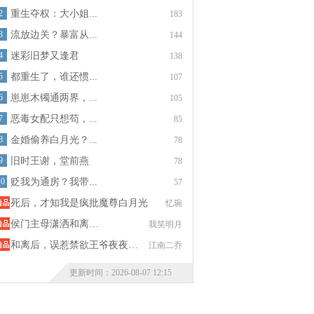
2
重生夺权：大小姐...
183
3
流放边关？暴富从...
144
4
迷彩旧梦又逢君
138
5
都重生了，谁还惯...
107
6
崽崽木镯通两界，...
105
7
恶毒女配只想苟，...
85
8
金婚偷养白月光？...
78
9
旧时王谢，堂前燕
78
10
贬我为通房？我带...
57
死后，才知我是疯批魔尊白月光
忆琬
侯门主母潇洒和离…
我笑明月
和离后，误惹禁欲王爷夜夜…
江南二乔
更新时间：2026-08-07 12:15