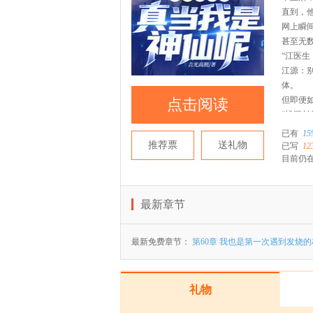
直到，
网上瞬
甚至无
“江医生
江源：
体。
但即便
点击阅读
“桃源村
“听说江
已有
15
“最近
推荐票
送礼物
已写
12
据说还
目前仍在
江源：
还有，
最新章节
最新免费章节：
第60章 我也是第一次遇到发烧
礼物