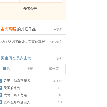
作者公告
吉光高照
的其它作品
更多
采访：这记者能处，有事他真报
483,701字
男生周会员点击榜
更多
连载
超长篇
新书
1
娘子，我真不想考...
1534058
2
天国的审判
1115
3
武警：兵王之路
686
4
恋综配角靠洒脱人...
612