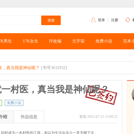
登录
|
注册
7K男生
17K女生
IP改编
元宇宙
免费小说
完本
医，真当我是神仙呢？
[书号3632932]
就一村医，真当我是神仙呢？
免费小说
介绍
作品信息
更新:2025-07-21 13:09:22
，回村成为一名村医的江源，本以为生活会这么一直无聊下去 。