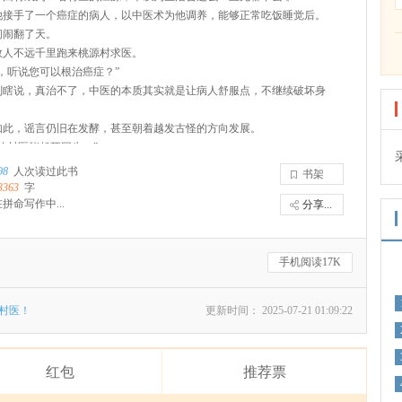
他接手了一个癌症的病人，以中医术为他调养，能够正常吃饭睡觉后。
间闹翻了天。
数人不远千里跑来桃源村求医。
，听说您可以根治癌症？”
别瞎说，真治不了，中医的本质其实就是让病人舒服点，不继续破坏身
如此，谣言仍旧在发酵，甚至朝着越发古怪的方向发展。
的村医能起死回生。”
源什么病都能治。”
98
人次读过此书
书架
刚出的那个抗癌疫苗，号称一针下去隔绝癌症，知道吧？就是江源研究的，
3363
字
有清真版本的。”
拼命写作中...
分享...
好家伙，真当我神仙呢。
我就一月薪三千的村医，为啥要我背三十万的锅？！
手机阅读17K
的村医！
更新时间： 2025-07-21 01:09:22
红包
推荐票