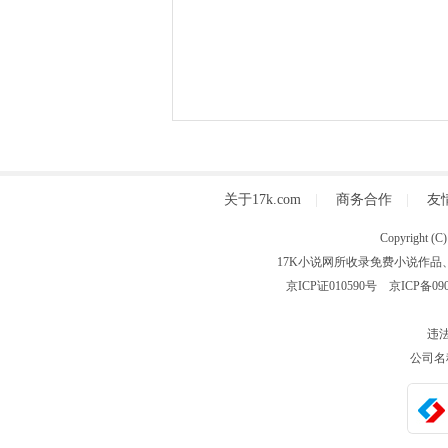
关于17k.com
|
商务合作
|
友
Copyright
17K小说网所收录免费小说作品
京ICP证010590号
京ICP备090
违法
公司名