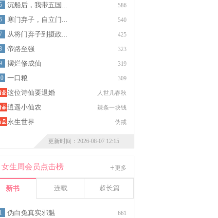
5
沉船后，我带五国...
586
6
寒门弃子，自立门...
540
7
从将门弃子到摄政...
425
8
帝路至强
323
9
摆烂修成仙
319
10
一口粮
309
这位诗仙要退婚
人世几春秋
逍遥小仙农
辣条一块钱
永生世界
伪戒
更新时间：2026-08-07 12:15
女生周会员点击榜
更多
连载
超长篇
新书
1
伪白兔真实邪魅
661