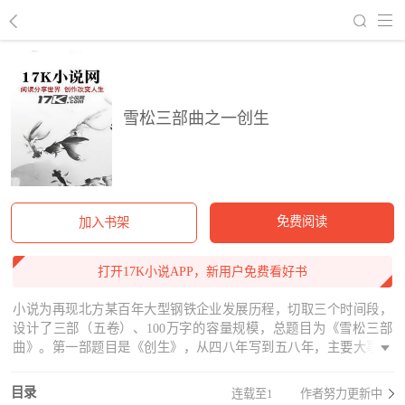
回到书架
雪松三部曲之一创生
免费阅读
加入书架
打开17K小说APP，新用户免费看好书
小说为再现北方某百年大型钢铁企业发展历程，切取三个时间段，
设计了三部（五卷）、100万字的容量规模，总题目为《雪松三部
曲》。第一部题目是《创生》，从四八年写到五八年，主要大事件
一是解放初修复被日寇铸死的大高炉，二是五八年在全国首次作出
改善计划经济体制弊端的尝试，实行“基建投资大包干”。
目录
连载至1
作者努力更新中