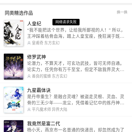
换一换
同类精选作品
网络请求失败
网络请求失败
网络请求失败
人皇纪
“我不能把这个世界，让给我所鄙视的人！” 所以，
王冲踩着枯骨血海，踏上人皇宝座，挽狂澜于既
倒，扶大厦之将倾，成就了一段无上的传说！ 微信
皇甫奇
东方玄幻
公众号：皇甫奇 （微信号：huangfuqi1985） 新浪
微博：皇甫奇（地址：http://weibo.com/u/25284575
修罗武神
87） QQ交流群：320238210【普通群】 574501330
论潜力，不算天才，可玄功武技，皆可无师自通。
【VIP订阅群】 欢迎大家关注。
论实力，任凭你有万千至宝，但定不敌我界灵大
军。 我是谁？天下众生视我为修罗，却不知，我以
善良的蜜蜂
东方玄幻
修罗成武神。 （想看修罗武神番外，请关注蜜蜂微
信公众号：善良的蜜蜂后援会）
九星霸体诀
是丹帝重生？是融合灵魂？被盗走灵根、灵血、灵
骨的三无少年——龙尘，凭借着记忆中的炼丹神
术，修行神秘功法九星霸体诀，拨开重重迷雾，解
平凡魔术师
异界大陆
开惊天之局。 手掌天地乾坤，脚踏日月星辰，
勾搭各色美女，镇压恶鬼邪神。 江湖传闻：龙
我竟然是富二代
尘一到，地吼天啸。龙尘一出，鬼泣神哭。 本
杨小天，燕京市一名普通的快递员，却忽然成为了