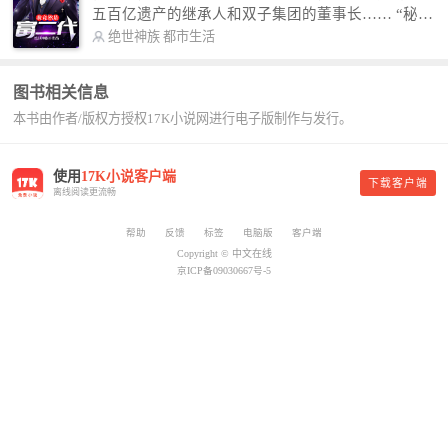
故事纯属虚构，如有雷同，那就是真事儿，想要对
五百亿遗产的继承人和双子集团的董事长…… “秘
号入座，抓紧时间进群：487963015 微信公众号：
书，给我定制一套百亿富翁的吃喝住行标准！” “好
绝世神族
都市生活
平凡魔术师,或者搜索：pingfanmoshushi1982,公众
的，杨总。” “你晚上在我的床上安排五个嫩模是怎
号上有问必答，福利多多！
么回事？” “回杨总，这就是百亿富翁的标准。” “车
图书相关信息
呢？” “回杨总，开车太堵，已经给你安排了直升
本书由作者/版权方授权17K小说网进行电子版制作与发行。
机。” 从此，开启杨小天的百亿富翁之旅，只有他不
敢想的，没有秘书办不到的。
使用
17K小说客户端
下载客户端
离线阅读更流畅
帮助
反馈
标签
电脑版
客户端
Copyright © 中文在线
京ICP备09030667号-5