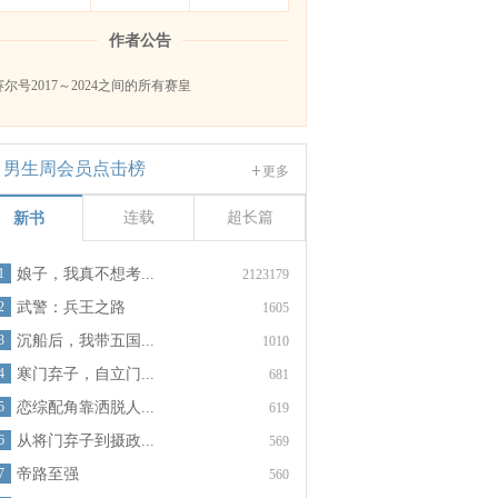
作者公告
赛尔号2017～2024之间的所有赛皇
男生周会员点击榜
更多
连载
超长篇
新书
1
娘子，我真不想考...
2123179
2
武警：兵王之路
1605
3
沉船后，我带五国...
1010
4
寒门弃子，自立门...
681
5
恋综配角靠洒脱人...
619
6
从将门弃子到摄政...
569
7
帝路至强
560