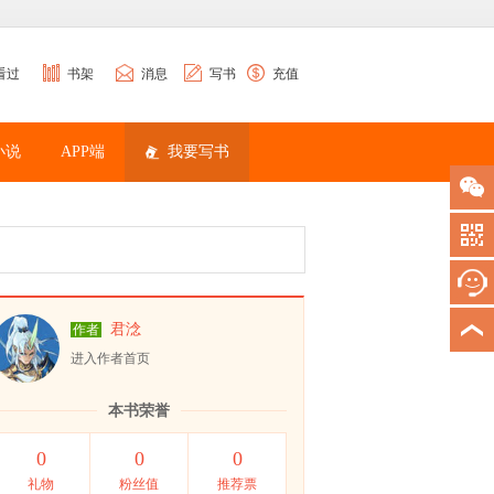
看过
书架
消息
写书
充值
小说
APP端
我要写书
君淰
作者
进入作者首页
本书荣誉
0
0
0
礼物
粉丝值
推荐票