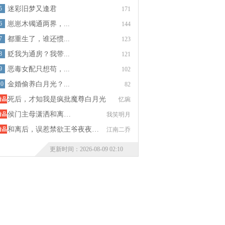
5
迷彩旧梦又逢君
171
6
崽崽木镯通两界，...
144
7
都重生了，谁还惯...
123
8
贬我为通房？我带...
121
9
恶毒女配只想苟，...
102
10
金婚偷养白月光？...
82
死后，才知我是疯批魔尊白月光
忆琬
侯门主母潇洒和离…
我笑明月
和离后，误惹禁欲王爷夜夜…
江南二乔
更新时间：2026-08-09 02:10