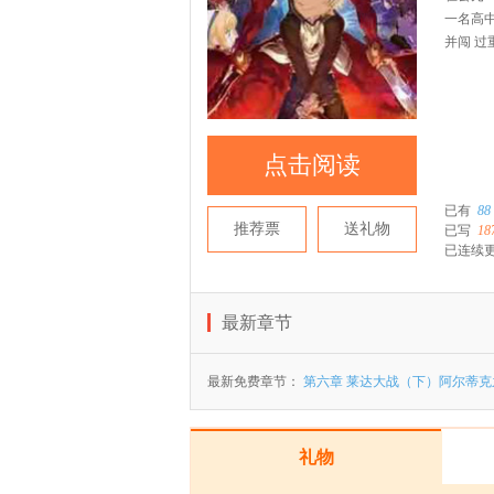
一名高
并闯 
点击阅读
已有
88
推荐票
送礼物
已写
18
已连续
最新章节
最新免费章节：
第六章 莱达大战（下）阿尔蒂克
礼物