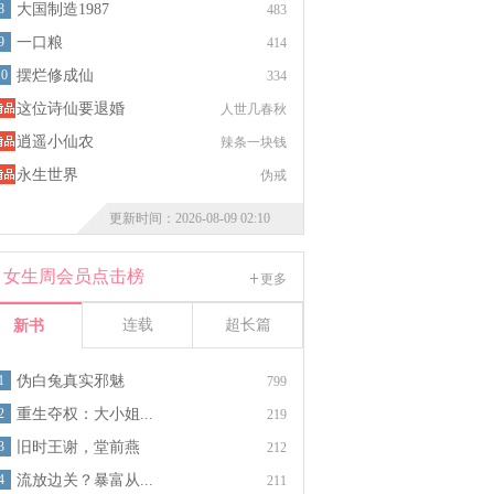
8
大国制造1987
483
9
一口粮
414
10
摆烂修成仙
334
这位诗仙要退婚
人世几春秋
逍遥小仙农
辣条一块钱
永生世界
伪戒
更新时间：2026-08-09 02:10
女生周会员点击榜
更多
连载
超长篇
新书
1
伪白兔真实邪魅
799
2
重生夺权：大小姐...
219
3
旧时王谢，堂前燕
212
4
流放边关？暴富从...
211