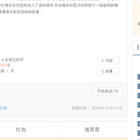
中生勇宝在无意间加入了圣杯战争,并在微笑和恩月的帮助下一路披荆斩棘
过重重难关取得圣杯的故事。
人次读过此书
书架
723
字
更新
1
天
分享...
手机阅读17K
之神
更新时间： 2024-09-22 03:11:47
红包
推荐票