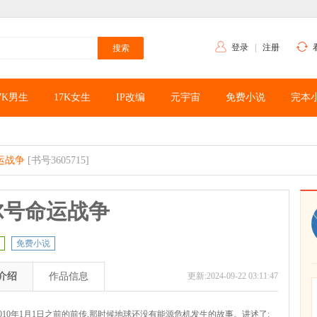
登录
|
注册
7K男生
17K女生
IP改编
元宇宙
免费小说
完本
运战争
[书号3605715]
尔号命运战争
免费小说
介绍
作品信息
更新:2024-09-22 03:11:47
010年1月1日之前的前传,那时候地球还没有能源危机发生的故事。讲述了: