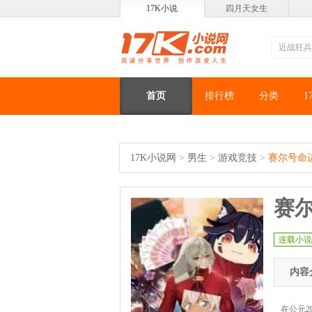
17K小说
四月天女生
首页
排行榜
分类
1
17K小说网
>
男生
>
游戏竞技
>
赛尔号命
赛
连载小说
内容
在公元2