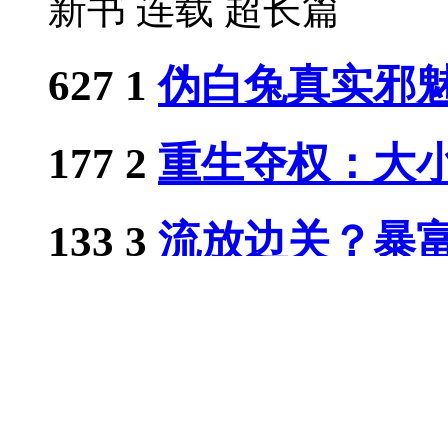
新书
连载
超长篇
627
1
伪白兔真实邪
177
2
重生夺权：大小姐
133
3
流放边关？暴富从
126
4
迷彩旧梦又逢
107
5
都重生了，谁还惯