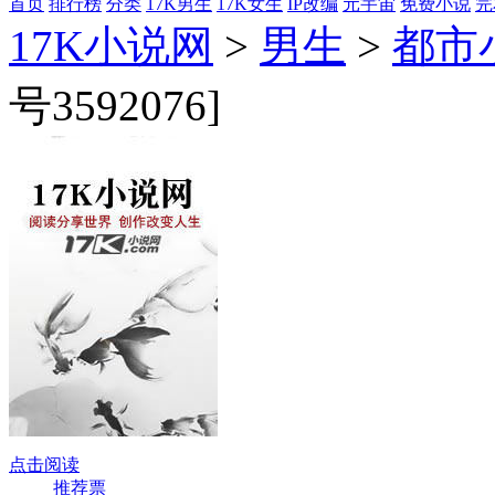
首页
排行榜
分类
17K男生
17K女生
IP改编
元宇宙
免费小说
完
17K小说网
>
男生
>
都市
号3592076]
点击阅读
推荐票