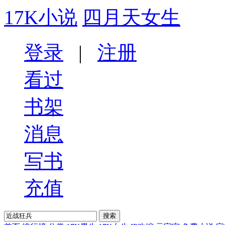
17K小说
四月天女生
登录
|
注册
看过
书架
消息
写书
充值