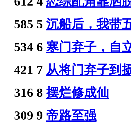
612
4
恋综配角靠洒脱人
585
5
沉船后，我带五国
534
6
寒门弃子，自立门
421
7
从将门弃子到摄政
316
8
摆烂修成仙
309
9
帝路至强