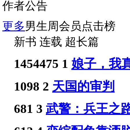
作者公告
更多
男生周会员点击榜
新书
连载
超长篇
1454475
1
娘子，我真
1098
2
天国的审判
681
3
武警：兵王之