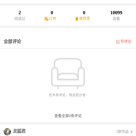
2
0
0
10099
阅读过
打赏
推荐票
连载
全部评论
写评论
还木有评论，快去抢沙发~
查看全部
0
条评论
龙狐君
5部作品