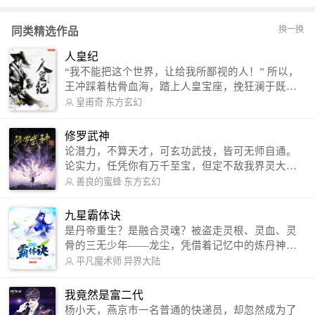
换一换
同类精选作品
人皇纪
“我不能把这个世界，让给我所鄙视的人！” 所以，
王冲踩着枯骨血海，踏上人皇宝座，挽狂澜于既
倒，扶大厦之将倾，成就了一段无上的传说！ 微信
皇甫奇
东方玄幻
公众号：皇甫奇 （微信号：huangfuqi1985） 新浪
微博：皇甫奇（地址：http://weibo.com/u/25284575
修罗武神
87） QQ交流群：320238210【普通群】 574501330
论潜力，不算天才，可玄功武技，皆可无师自通。
【VIP订阅群】 欢迎大家关注。
论实力，任凭你有万千至宝，但定不敌我界灵大
军。 我是谁？天下众生视我为修罗，却不知，我以
善良的蜜蜂
东方玄幻
修罗成武神。 （想看修罗武神番外，请关注蜜蜂微
信公众号：善良的蜜蜂后援会）
九星霸体诀
是丹帝重生？是融合灵魂？被盗走灵根、灵血、灵
骨的三无少年——龙尘，凭借着记忆中的炼丹神
术，修行神秘功法九星霸体诀，拨开重重迷雾，解
平凡魔术师
异界大陆
开惊天之局。 手掌天地乾坤，脚踏日月星辰，
勾搭各色美女，镇压恶鬼邪神。 江湖传闻：龙
我竟然是富二代
尘一到，地吼天啸。龙尘一出，鬼泣神哭。 本
杨小天，燕京市一名普通的快递员，却忽然成为了