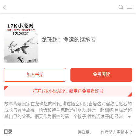
回到书架
龙珠超：命运的继承者
免费阅读
加入书架
打开17K小说APP，新用户免费看好书
故事背景设定在龙珠超的时代,讲述悟空和贝吉塔这对宿敌后继者的
成长与冒险故事。悟饭和特兰克斯是好朋友,经常一起训练,目标是超
越自己的父辈。悟天作为悟空的第二个孩子,性格活泼开朗,经常把大
家逗笑小特和大特则分别继承了人造人18号和17号的力量,将会成为
未来保卫地球的新一代战士。故事会讲述这群年轻一代的成长历程
目录
连载至8
作者努力更新中
和面临的各种威胁与挑战,以及他们之间友情与团队合作的点点滴