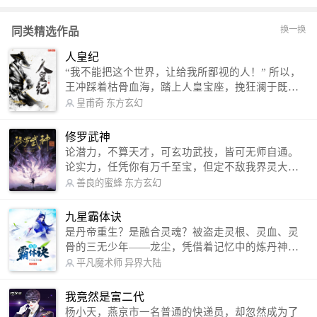
换一换
同类精选作品
人皇纪
“我不能把这个世界，让给我所鄙视的人！” 所以，
王冲踩着枯骨血海，踏上人皇宝座，挽狂澜于既
倒，扶大厦之将倾，成就了一段无上的传说！ 微信
皇甫奇
东方玄幻
公众号：皇甫奇 （微信号：huangfuqi1985） 新浪
微博：皇甫奇（地址：http://weibo.com/u/25284575
修罗武神
87） QQ交流群：320238210【普通群】 574501330
论潜力，不算天才，可玄功武技，皆可无师自通。
【VIP订阅群】 欢迎大家关注。
论实力，任凭你有万千至宝，但定不敌我界灵大
军。 我是谁？天下众生视我为修罗，却不知，我以
善良的蜜蜂
东方玄幻
修罗成武神。 （想看修罗武神番外，请关注蜜蜂微
信公众号：善良的蜜蜂后援会）
九星霸体诀
是丹帝重生？是融合灵魂？被盗走灵根、灵血、灵
骨的三无少年——龙尘，凭借着记忆中的炼丹神
术，修行神秘功法九星霸体诀，拨开重重迷雾，解
平凡魔术师
异界大陆
开惊天之局。 手掌天地乾坤，脚踏日月星辰，
勾搭各色美女，镇压恶鬼邪神。 江湖传闻：龙
我竟然是富二代
尘一到，地吼天啸。龙尘一出，鬼泣神哭。 本
杨小天，燕京市一名普通的快递员，却忽然成为了