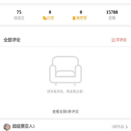
滴。
75
0
0
15788
阅读过
打赏
推荐票
连载
全部评论
写评论
还木有评论，快去抢沙发~
查看全部
0
条评论
超级赛亚人5
3部作品