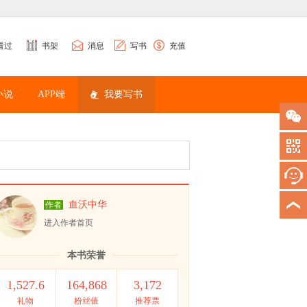
看过
书架
消息
写书
充值
小说
APP端
我要写书
血沃中华
作者
进入作者首页
本书荣誉
1,527.6
164,868
3,172
礼物
粉丝值
推荐票