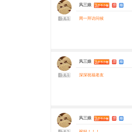
风三娘
周一拜访问候
风三娘
深深祝福老友
风三娘
祝好！！！