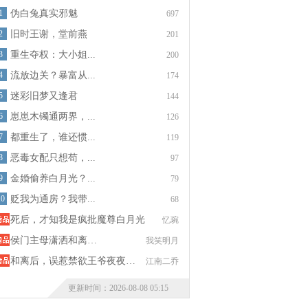
1
伪白兔真实邪魅
697
2
旧时王谢，堂前燕
201
3
重生夺权：大小姐...
200
4
流放边关？暴富从...
174
5
迷彩旧梦又逢君
144
6
崽崽木镯通两界，...
126
7
都重生了，谁还惯...
119
8
恶毒女配只想苟，...
97
9
金婚偷养白月光？...
79
10
贬我为通房？我带...
68
死后，才知我是疯批魔尊白月光
忆琬
侯门主母潇洒和离…
我笑明月
和离后，误惹禁欲王爷夜夜…
江南二乔
更新时间：2026-08-08 05:15