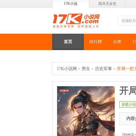
17K小说
四月天女生
首页
排行榜
分类
1
17K小说网
>
男生
>
历史军事
>
开局一把
开
连载小说
内容
[特种