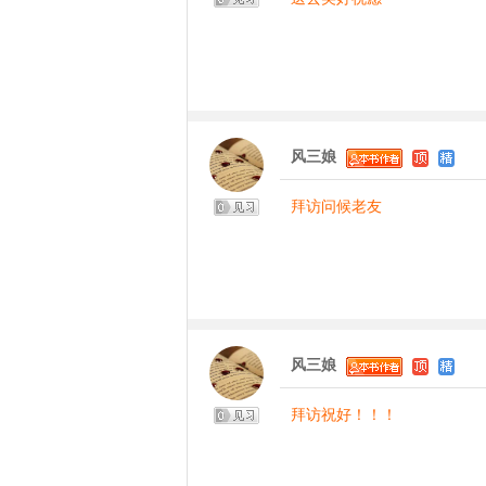
风三娘
拜访问候老友
风三娘
拜访祝好！！！