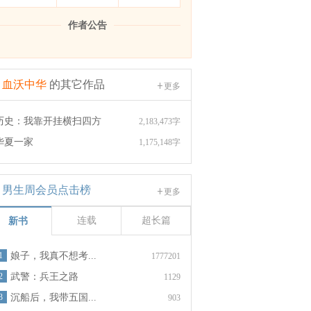
作者公告
血沃中华
的其它作品
更多
历史：我靠开挂横扫四方
2,183,473字
华夏一家
1,175,148字
男生周会员点击榜
更多
连载
超长篇
新书
1
娘子，我真不想考...
1777201
2
武警：兵王之路
1129
3
沉船后，我带五国...
903