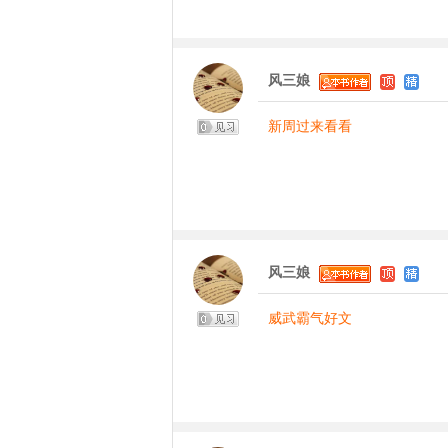
风三娘
新周过来看看
风三娘
威武霸气好文