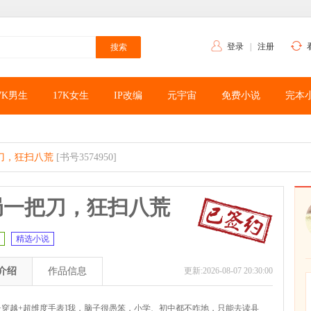
登录
|
注册
7K男生
17K女生
IP改编
元宇宙
免费小说
完本
刀，狂扫八荒
[书号3574950]
局一把刀，狂扫八荒
精选小说
介绍
作品信息
更新:2026-08-07 20:30:00
兵+穿越+超维度手表]我，脑子很愚笨，小学、初中都不咋地，只能去读县