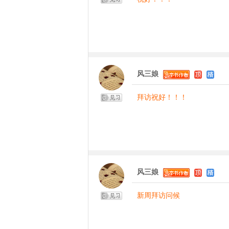
风三娘
拜访祝好！！！
风三娘
新周拜访问候