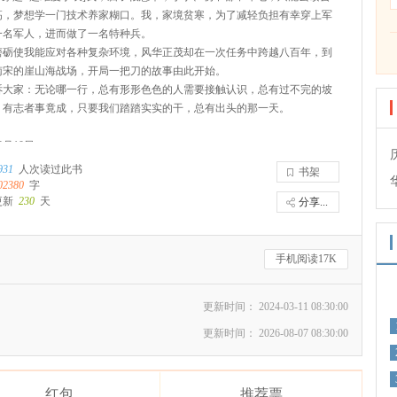
高，梦想学一门技术养家糊口。我，家境贫寒，为了减轻负担有幸穿上军
一名军人，进而做了一名特种兵。
磨砺使我能应对各种复杂环境，风华正茂却在一次任务中跨越八百年，到
南宋的崖山海战场，开局一把刀的故事由此开始。
诉大家：无论哪一行，总有形形色色的人需要接触认识，总有过不完的坡
。有志者事竟成，只要我们踏踏实实的干，总有出头的那一天。
10月10日
931
人次读过此书
书架
02380
字
更新
230
天
分享...
手机阅读17K
更新时间： 2024-03-11 08:30:00
更新时间： 2026-08-07 08:30:00
红包
推荐票