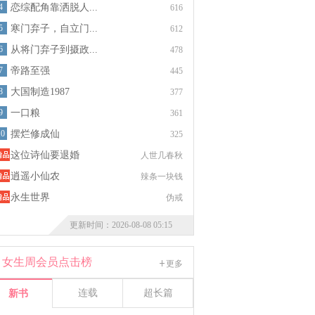
4
恋综配角靠洒脱人...
616
5
寒门弃子，自立门...
612
6
从将门弃子到摄政...
478
7
帝路至强
445
8
大国制造1987
377
9
一口粮
361
10
摆烂修成仙
325
这位诗仙要退婚
人世几春秋
逍遥小仙农
辣条一块钱
永生世界
伪戒
更新时间：2026-08-08 05:15
女生周会员点击榜
更多
连载
超长篇
新书