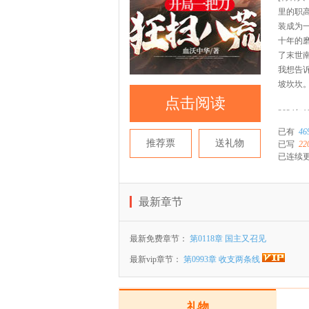
里的职
装成为
十年的
了末世
我想告
坡坎坎
点击阅读
2024年
已有
46
推荐票
送礼物
已写
22
已连续
最新章节
最新免费章节：
第0118章 国主又召见
最新vip章节：
第0993章 收支两条线
礼物