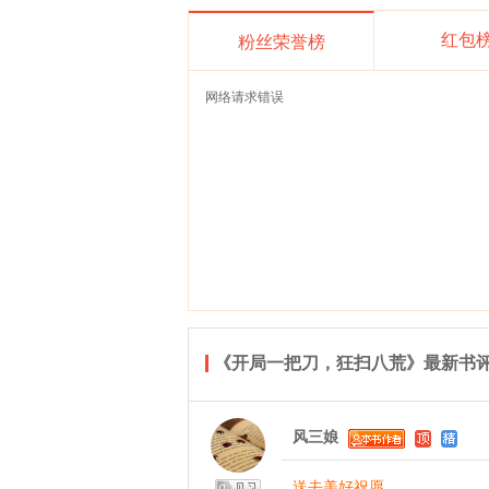
红包
粉丝荣誉榜
网络请求错误
《开局一把刀，狂扫八荒》最新书
风三娘
送去美好祝愿