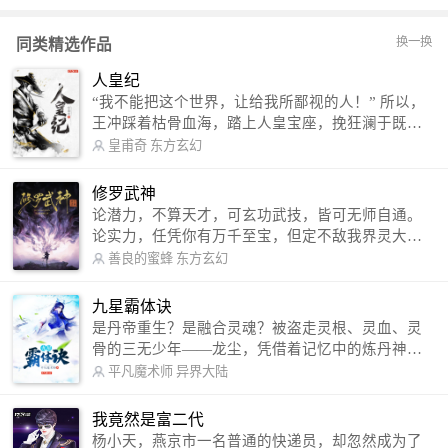
换一换
同类精选作品
人皇纪
“我不能把这个世界，让给我所鄙视的人！” 所以，
王冲踩着枯骨血海，踏上人皇宝座，挽狂澜于既
倒，扶大厦之将倾，成就了一段无上的传说！ 微信
皇甫奇
东方玄幻
公众号：皇甫奇 （微信号：huangfuqi1985） 新浪
微博：皇甫奇（地址：http://weibo.com/u/25284575
修罗武神
87） QQ交流群：320238210【普通群】 574501330
论潜力，不算天才，可玄功武技，皆可无师自通。
【VIP订阅群】 欢迎大家关注。
论实力，任凭你有万千至宝，但定不敌我界灵大
军。 我是谁？天下众生视我为修罗，却不知，我以
善良的蜜蜂
东方玄幻
修罗成武神。 （想看修罗武神番外，请关注蜜蜂微
信公众号：善良的蜜蜂后援会）
九星霸体诀
是丹帝重生？是融合灵魂？被盗走灵根、灵血、灵
骨的三无少年——龙尘，凭借着记忆中的炼丹神
术，修行神秘功法九星霸体诀，拨开重重迷雾，解
平凡魔术师
异界大陆
开惊天之局。 手掌天地乾坤，脚踏日月星辰，
勾搭各色美女，镇压恶鬼邪神。 江湖传闻：龙
我竟然是富二代
尘一到，地吼天啸。龙尘一出，鬼泣神哭。 本
杨小天，燕京市一名普通的快递员，却忽然成为了