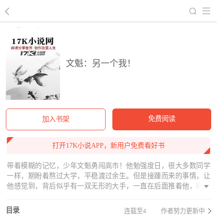
回到书架
文魁：另一个我！
免费阅读
加入书架
打开17K小说APP，新用户免费看好书
带着模糊的记忆，少年文魁勇闯高市！他勉强度日，很大多数同学
一样，期盼着熬过大学，平稳渡过余生。但是接踵而来的事情，让
他感觉到，背后似乎有一双无形的大手，一直在后面推着他，眼前
的深渊，是他从不曾想过的！他只想安安静静的渡过这平凡且平凡
的生活，但是现实却将他一次次推向风口浪尖！似乎有一个商业帝
目录
连载至4
作者努力更新中
国，正在等着他逐风破浪！