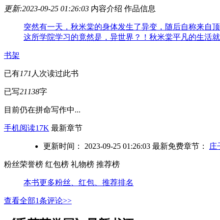
更新:2023-09-25 01:26:03
内容介绍
作品信息
突然有一天，秋米棠的身体发生了异变，随后自称来自顶
这所学院学习的竟然是，异世界？！秋米棠平凡的生活就
书架
已有
171
人次读过此书
已写
21138
字
目前仍在拼命写作中...
手机阅读17K
最新章节
更新时间： 2023-09-25 01:26:03
最新免费章节：
庄
粉丝荣誉榜
红包榜
礼物榜
推荐榜
本书更多粉丝、红包、推荐排名
查看全部
1
条评论>>