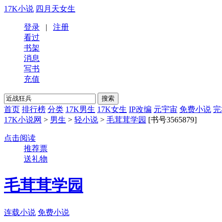
17K小说
四月天女生
登录
|
注册
看过
书架
消息
写书
充值
首页
排行榜
分类
17K男生
17K女生
IP改编
元宇宙
免费小说
完
17K小说网
>
男生
>
轻小说
>
毛茸茸学园
[书号3565879]
点击阅读
推荐票
送礼物
毛茸茸学园
连载小说
免费小说