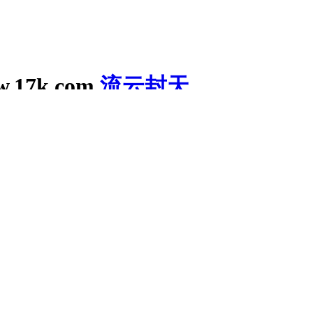
w.17k.com
流云封天
《恶役千金的极限改造计划》来访
0
推