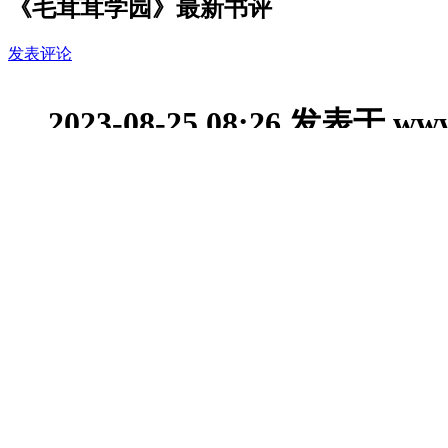
《毛茸茸学园》最新书评
发表评论
2023-08-25 08:26 发表于 ww
写的很可爱呢，梦想只要能持久，就能成为现实！加油！
快速回应
查看详情
查看全部
1
条评论>>
作者
千启奇
进入作者首页
本书荣誉
0
礼物
0
粉丝值
作者公告
更多
男生周会员点击榜