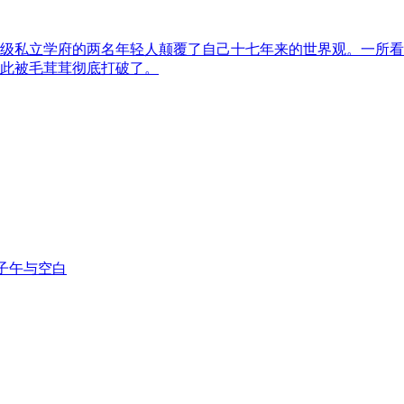
级私立学府的两名年轻人颠覆了自己十七年来的世界观。一所看
此被毛茸茸彻底打破了。
子午与空白