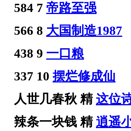
584
7
帝路至强
566
8
大国制造1987
438
9
一口粮
337
10
摆烂修成仙
人世几春秋
精
这位
辣条一块钱
精
逍遥