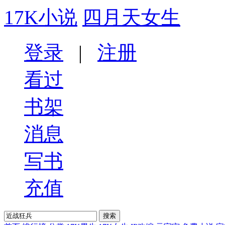
17K小说
四月天女生
登录
|
注册
看过
书架
消息
写书
充值