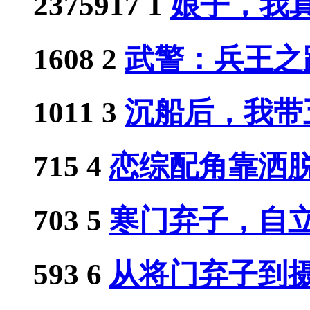
2375917
1
娘子，我真
1608
2
武警：兵王之
1011
3
沉船后，我带五
715
4
恋综配角靠洒脱人
703
5
寒门弃子，自立门
593
6
从将门弃子到摄政