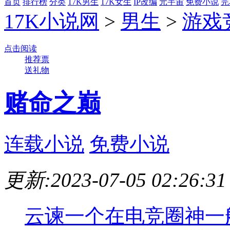
首页
排行榜
分类
17K男生
17K女生
IP改编
元宇宙
免费小说
完
17K小说网
>
男生
>
游戏
点击阅读
推荐票
送礼物
赌命之巅
连载小说
免费小说
更新:2023-07-05 02:26:31
云谏一个在电竞圈神一