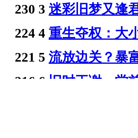
230
3
迷彩旧梦又逢
224
4
重生夺权：大小姐
221
5
流放边关？暴富从
216
6
旧时王谢，堂
176
7
崽崽木镯通两界，
109
8
恶毒女配只想苟，