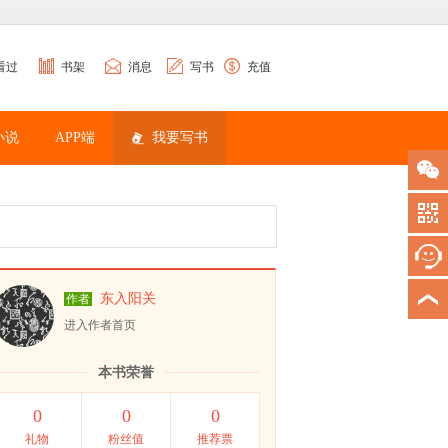
看过
书架
消息
写书
充值
小说
APP端
我要写书
东入阳关
作者
进入作者首页
本书荣誉
0
0
0
礼物
粉丝值
推荐票