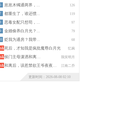
6
崽崽木镯通两界，...
126
7
都重生了，谁还惯...
119
8
恶毒女配只想苟，...
97
9
金婚偷养白月光？...
79
10
贬我为通房？我带...
68
死后，才知我是疯批魔尊白月光
忆琬
侯门主母潇洒和离…
我笑明月
和离后，误惹禁欲王爷夜夜…
江南二乔
更新时间：2026-08-08 02:10