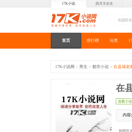
17K小说
四月天女生
首页
排行榜
分类
1
17K小说网
>
男生
>
都市小说
>
在县城老
在
连载小说
内容
孙明浩