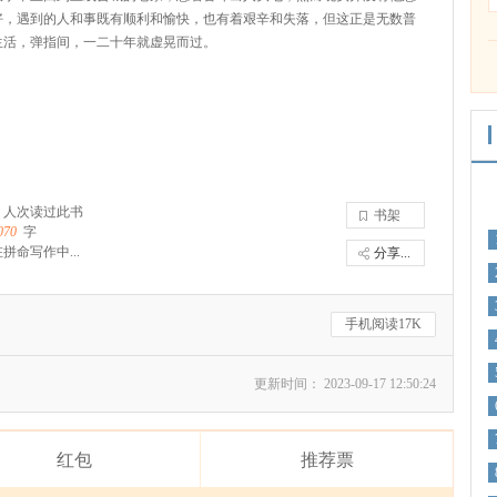
好，遇到的人和事既有顺利和愉快，也有着艰辛和失落，但这正是无数普
生活，弹指间，一二十年就虚晃而过。
人次读过此书
书架
070
字
拼命写作中...
分享...
手机阅读17K
更新时间： 2023-09-17 12:50:24
红包
推荐票