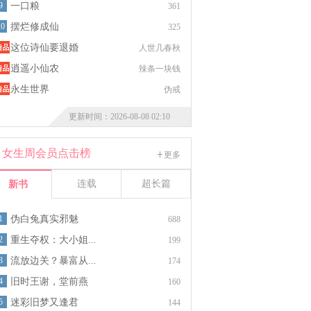
9
一口粮
361
10
摆烂修成仙
325
这位诗仙要退婚
人世几春秋
逍遥小仙农
辣条一块钱
永生世界
伪戒
更新时间：2026-08-08 02:10
女生周会员点击榜
更多
连载
超长篇
新书
1
伪白兔真实邪魅
688
2
重生夺权：大小姐...
199
3
流放边关？暴富从...
174
4
旧时王谢，堂前燕
160
5
迷彩旧梦又逢君
144