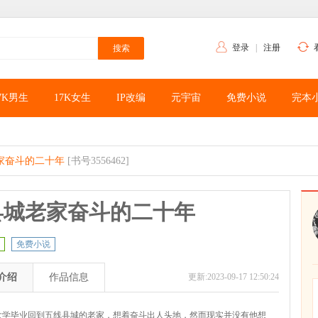
登录
|
注册
7K男生
17K女生
IP改编
元宇宙
免费小说
完本
家奋斗的二十年
[书号3556462]
县城老家奋斗的二十年
免费小说
介绍
作品信息
更新:2023-09-17 12:50:24
大学毕业回到五线县城的老家，想着奋斗出人头地，然而现实并没有他想