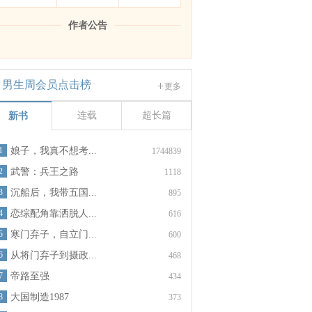
作者公告
男生周会员点击榜
更多
连载
超长篇
新书
1
娘子，我真不想考...
1744839
2
武警：兵王之路
1118
3
沉船后，我带五国...
895
4
恋综配角靠洒脱人...
616
5
寒门弃子，自立门...
600
6
从将门弃子到摄政...
468
7
帝路至强
434
8
大国制造1987
373