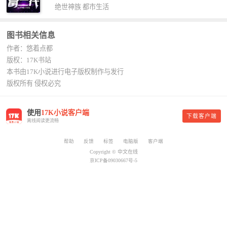
号入座，抓紧时间进群：487963015 微信公众号：
书，给我定制一套百亿富翁的吃喝住行标准！” “好
绝世神族
都市生活
平凡魔术师,或者搜索：pingfanmoshushi1982,公众
的，杨总。” “你晚上在我的床上安排五个嫩模是怎
号上有问必答，福利多多！
么回事？” “回杨总，这就是百亿富翁的标准。” “车
图书相关信息
呢？” “回杨总，开车太堵，已经给你安排了直升
作者：悠着点都
机。” 从此，开启杨小天的百亿富翁之旅，只有他不
敢想的，没有秘书办不到的。
版权：17K书站
本书由17K小说进行电子版权制作与发行
版权所有 侵权必究
使用
17K小说客户端
下载客户端
离线阅读更流畅
帮助
反馈
标签
电脑版
客户端
Copyright © 中文在线
京ICP备09030667号-5