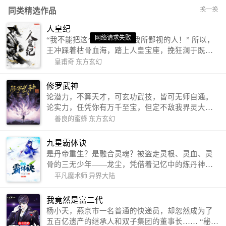
换一换
同类精选作品
人皇纪
网络请求失败
网络请求失败
网络请求失败
“我不能把这个世界，让给我所鄙视的人！” 所以，
王冲踩着枯骨血海，踏上人皇宝座，挽狂澜于既
倒，扶大厦之将倾，成就了一段无上的传说！ 微信
皇甫奇
东方玄幻
公众号：皇甫奇 （微信号：huangfuqi1985） 新浪
微博：皇甫奇（地址：http://weibo.com/u/25284575
修罗武神
87） QQ交流群：320238210【普通群】 574501330
论潜力，不算天才，可玄功武技，皆可无师自通。
【VIP订阅群】 欢迎大家关注。
论实力，任凭你有万千至宝，但定不敌我界灵大
军。 我是谁？天下众生视我为修罗，却不知，我以
善良的蜜蜂
东方玄幻
修罗成武神。 （想看修罗武神番外，请关注蜜蜂微
信公众号：善良的蜜蜂后援会）
九星霸体诀
是丹帝重生？是融合灵魂？被盗走灵根、灵血、灵
骨的三无少年——龙尘，凭借着记忆中的炼丹神
术，修行神秘功法九星霸体诀，拨开重重迷雾，解
平凡魔术师
异界大陆
开惊天之局。 手掌天地乾坤，脚踏日月星辰，
勾搭各色美女，镇压恶鬼邪神。 江湖传闻：龙
我竟然是富二代
尘一到，地吼天啸。龙尘一出，鬼泣神哭。 本
杨小天，燕京市一名普通的快递员，却忽然成为了
故事纯属虚构，如有雷同，那就是真事儿，想要对
五百亿遗产的继承人和双子集团的董事长…… “秘