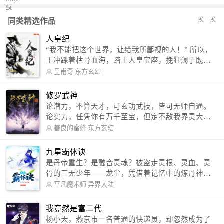
换一换
同类精选作品
人皇纪
“我不能把这个世界，让给我所鄙视的人！” 所以，
王冲踩着枯骨血海，踏上人皇宝座，挽狂澜于既
倒，扶大厦之将倾，成就了一段无上的传说！ 微信
皇甫奇
东方玄幻
公众号：皇甫奇 （微信号：huangfuqi1985） 新浪
微博：皇甫奇（地址：http://weibo.com/u/25284575
修罗武神
87） QQ交流群：320238210【普通群】 574501330
论潜力，不算天才，可玄功武技，皆可无师自通。
【VIP订阅群】 欢迎大家关注。
论实力，任凭你有万千至宝，但定不敌我界灵大
军。 我是谁？天下众生视我为修罗，却不知，我以
善良的蜜蜂
东方玄幻
修罗成武神。 （想看修罗武神番外，请关注蜜蜂微
信公众号：善良的蜜蜂后援会）
九星霸体诀
是丹帝重生？是融合灵魂？被盗走灵根、灵血、灵
骨的三无少年——龙尘，凭借着记忆中的炼丹神
术，修行神秘功法九星霸体诀，拨开重重迷雾，解
平凡魔术师
异界大陆
开惊天之局。 手掌天地乾坤，脚踏日月星辰，
勾搭各色美女，镇压恶鬼邪神。 江湖传闻：龙
我竟然是富二代
尘一到，地吼天啸。龙尘一出，鬼泣神哭。 本
杨小天，燕京市一名普通的快递员，却忽然成为了