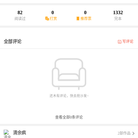
82
0
0
1332
阅读过
打赏
推荐票
完本
全部评论
写评论
还木有评论，快去抢沙发~
查看全部
0
条评论
清余疯
2部作品