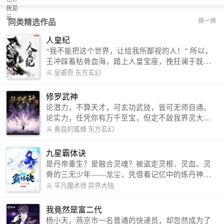
换一换
同类精选作品
人皇纪
“我不能把这个世界，让给我所鄙视的人！” 所以，
王冲踩着枯骨血海，踏上人皇宝座，挽狂澜于既
倒，扶大厦之将倾，成就了一段无上的传说！ 微信
皇甫奇
东方玄幻
公众号：皇甫奇 （微信号：huangfuqi1985） 新浪
微博：皇甫奇（地址：http://weibo.com/u/25284575
修罗武神
87） QQ交流群：320238210【普通群】 574501330
论潜力，不算天才，可玄功武技，皆可无师自通。
【VIP订阅群】 欢迎大家关注。
论实力，任凭你有万千至宝，但定不敌我界灵大
军。 我是谁？天下众生视我为修罗，却不知，我以
善良的蜜蜂
东方玄幻
修罗成武神。 （想看修罗武神番外，请关注蜜蜂微
信公众号：善良的蜜蜂后援会）
九星霸体诀
是丹帝重生？是融合灵魂？被盗走灵根、灵血、灵
骨的三无少年——龙尘，凭借着记忆中的炼丹神
术，修行神秘功法九星霸体诀，拨开重重迷雾，解
平凡魔术师
异界大陆
开惊天之局。 手掌天地乾坤，脚踏日月星辰，
勾搭各色美女，镇压恶鬼邪神。 江湖传闻：龙
我竟然是富二代
尘一到，地吼天啸。龙尘一出，鬼泣神哭。 本
杨小天，燕京市一名普通的快递员，却忽然成为了