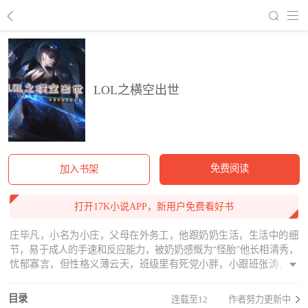
回到书架
LOL之横空出世
免费阅读
加入书架
打开17K小说APP，新用户免费看好书
庄毕凡，小名为小庄，父母在外务工，他跟奶奶生活，生活中的细
节，易于成人的手速和反应能力，被奶奶感慨为“怪胎”他长相清秀，
忧郁寡言，但性格义薄云天，班级里有死党小胖，小跟班张涛，机
缘巧合，他接触到LOL，从此，本部平静的电竞圈掀起了惊涛骇
浪……
目录
连载至12
作者努力更新中