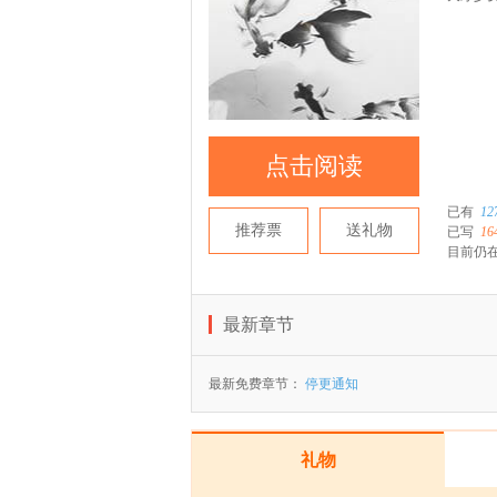
点击阅读
已有
12
推荐票
送礼物
已写
16
目前仍在
最新章节
最新免费章节：
停更通知
礼物