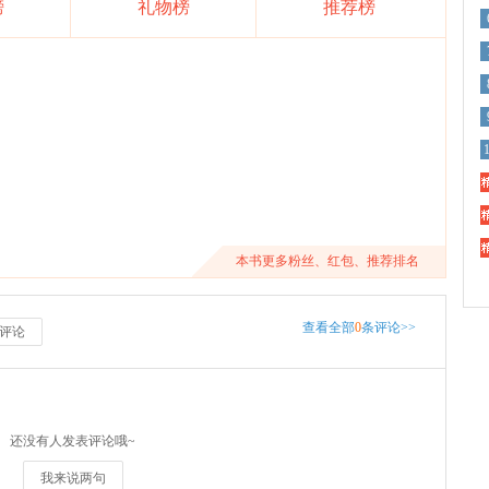
榜
礼物榜
推荐榜
精
精
精
本书更多粉丝、红包、推荐排名
查看全部
0
条评论>>
评论
还没有人发表评论哦~
我来说两句