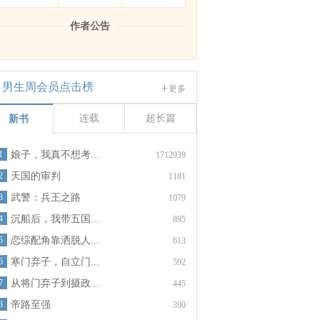
作者公告
男生周会员点击榜
更多
连载
超长篇
新书
1
娘子，我真不想考...
1712939
2
天国的审判
1181
3
武警：兵王之路
1079
4
沉船后，我带五国...
895
5
恋综配角靠洒脱人...
613
6
寒门弃子，自立门...
592
7
从将门弃子到摄政...
445
8
帝路至强
390