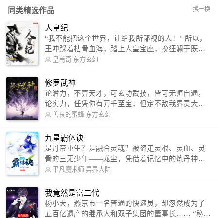
换一换
同类精选作品
人皇纪
“我不能把这个世界，让给我所鄙视的人！” 所以，
王冲踩着枯骨血海，踏上人皇宝座，挽狂澜于既
倒，扶大厦之将倾，成就了一段无上的传说！ 微信
皇甫奇
东方玄幻
公众号：皇甫奇 （微信号：huangfuqi1985） 新浪
微博：皇甫奇（地址：http://weibo.com/u/25284575
修罗武神
87） QQ交流群：320238210【普通群】 574501330
论潜力，不算天才，可玄功武技，皆可无师自通。
【VIP订阅群】 欢迎大家关注。
论实力，任凭你有万千至宝，但定不敌我界灵大
军。 我是谁？天下众生视我为修罗，却不知，我以
善良的蜜蜂
东方玄幻
修罗成武神。 （想看修罗武神番外，请关注蜜蜂微
信公众号：善良的蜜蜂后援会）
九星霸体诀
是丹帝重生？是融合灵魂？被盗走灵根、灵血、灵
骨的三无少年——龙尘，凭借着记忆中的炼丹神
术，修行神秘功法九星霸体诀，拨开重重迷雾，解
平凡魔术师
异界大陆
开惊天之局。 手掌天地乾坤，脚踏日月星辰，
勾搭各色美女，镇压恶鬼邪神。 江湖传闻：龙
我竟然是富二代
尘一到，地吼天啸。龙尘一出，鬼泣神哭。 本
杨小天，燕京市一名普通的快递员，却忽然成为了
故事纯属虚构，如有雷同，那就是真事儿，想要对
五百亿遗产的继承人和双子集团的董事长…… “秘