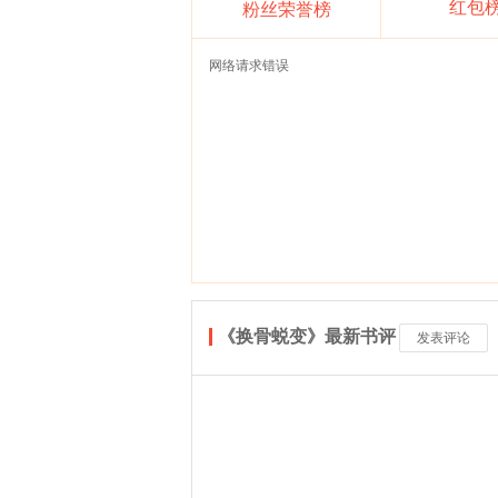
红包
粉丝荣誉榜
网络请求错误
《换骨蜕变》最新书评
发表评论