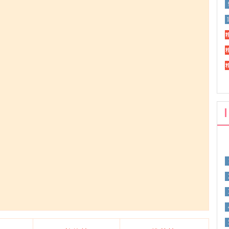
精
精
精