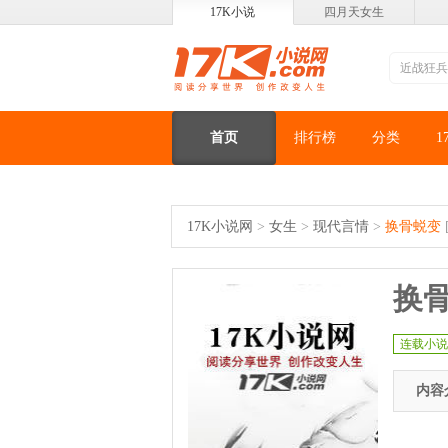
17K小说
四月天女生
首页
排行榜
分类
1
17K小说网
>
女生
>
现代言情
>
换骨蜕变
换
连载小说
内容