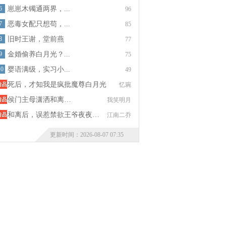
6
崽崽木镯通两界，...
96
7
恶毒女配只想苟，...
85
8
旧时王谢，堂前燕
77
9
金婚偷养白月光？...
75
10
婴语满级，实习小...
49
死后，才知我是疯批魔尊白月光
忆琬
侯门主母潇洒和离…
我笑明月
和离后，误惹禁欲王爷夜夜…
江南二乔
更新时间：2026-08-07 07:35