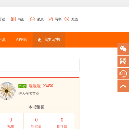
看过
书架
消息
写书
充值
小说
APP端
我要写书
啦啦啦123456
作者
进入作者首页
本书荣誉
0
0
0
礼物
粉丝值
推荐票