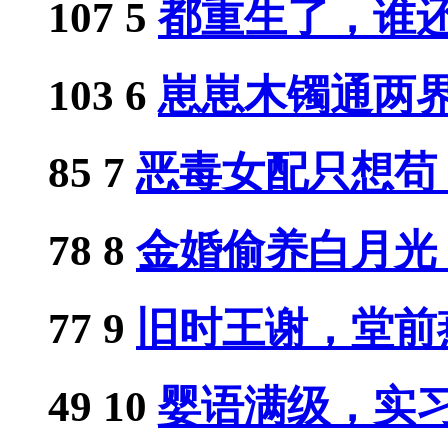
107
5
都重生了，谁还惯
103
6
崽崽木镯通两界，
85
7
恶毒女配只想苟，.
78
8
金婚偷养白月光？.
77
9
旧时王谢，堂前
49
10
婴语满级，实习小