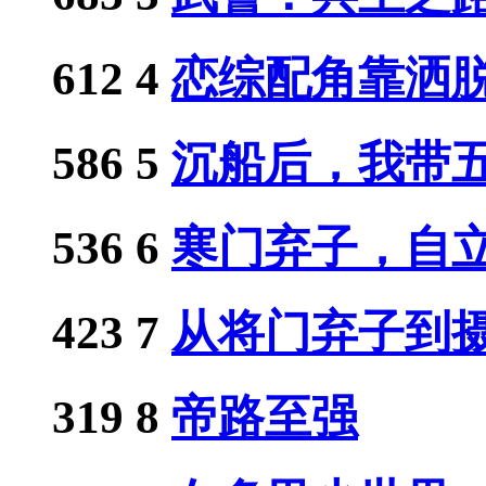
612
4
恋综配角靠洒脱人
586
5
沉船后，我带五国
536
6
寒门弃子，自立门
423
7
从将门弃子到摄政
319
8
帝路至强