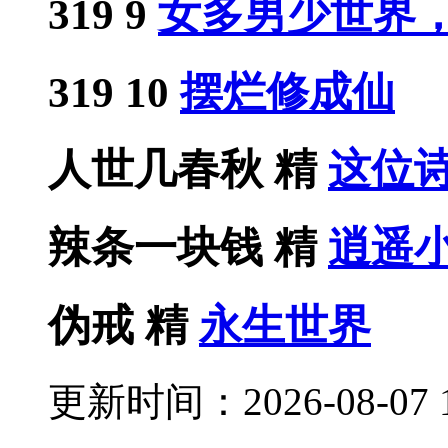
319
9
女多男少世界，靓
319
10
摆烂修成仙
人世几春秋
精
这位
辣条一块钱
精
逍遥
伪戒
精
永生世界
更新时间：2026-08-07 1