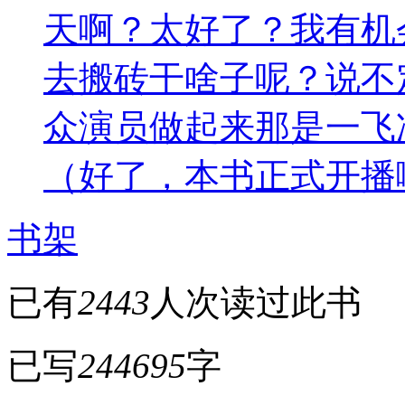
天啊？太好了？我有机
去搬砖干啥子呢？说不
众演员做起来那是一飞
（好了，本书正式开播
书架
已有
2443
人次读过此书
已写
244695
字