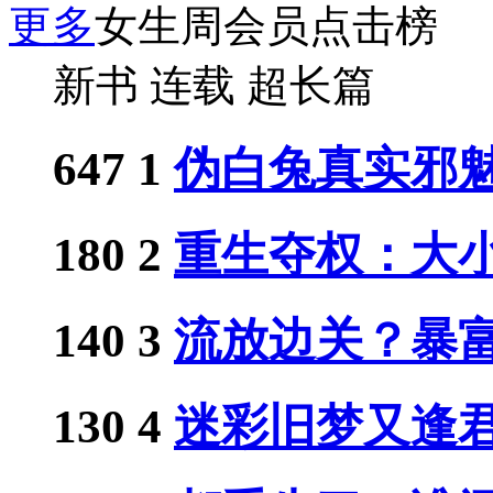
更多
女生周会员点击榜
新书
连载
超长篇
647
1
伪白兔真实邪
180
2
重生夺权：大小姐
140
3
流放边关？暴富从
130
4
迷彩旧梦又逢