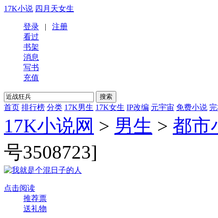
17K小说
四月天女生
登录
|
注册
看过
书架
消息
写书
充值
首页
排行榜
分类
17K男生
17K女生
IP改编
元宇宙
免费小说
完
17K小说网
>
男生
>
都市
号3508723]
点击阅读
推荐票
送礼物