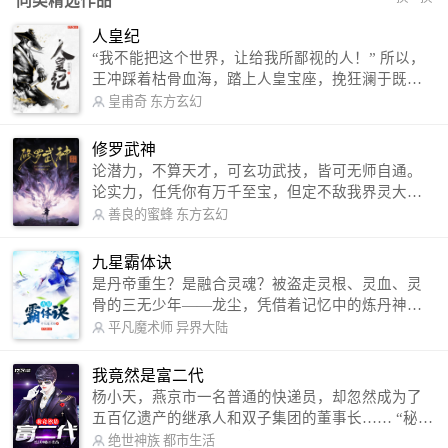
同类精选作品
人皇纪
“我不能把这个世界，让给我所鄙视的人！” 所以，
王冲踩着枯骨血海，踏上人皇宝座，挽狂澜于既
倒，扶大厦之将倾，成就了一段无上的传说！ 微信
皇甫奇
东方玄幻
公众号：皇甫奇 （微信号：huangfuqi1985） 新浪
微博：皇甫奇（地址：http://weibo.com/u/25284575
修罗武神
87） QQ交流群：320238210【普通群】 574501330
论潜力，不算天才，可玄功武技，皆可无师自通。
【VIP订阅群】 欢迎大家关注。
论实力，任凭你有万千至宝，但定不敌我界灵大
军。 我是谁？天下众生视我为修罗，却不知，我以
善良的蜜蜂
东方玄幻
修罗成武神。 （想看修罗武神番外，请关注蜜蜂微
信公众号：善良的蜜蜂后援会）
九星霸体诀
是丹帝重生？是融合灵魂？被盗走灵根、灵血、灵
骨的三无少年——龙尘，凭借着记忆中的炼丹神
术，修行神秘功法九星霸体诀，拨开重重迷雾，解
平凡魔术师
异界大陆
开惊天之局。 手掌天地乾坤，脚踏日月星辰，
勾搭各色美女，镇压恶鬼邪神。 江湖传闻：龙
我竟然是富二代
尘一到，地吼天啸。龙尘一出，鬼泣神哭。 本
杨小天，燕京市一名普通的快递员，却忽然成为了
故事纯属虚构，如有雷同，那就是真事儿，想要对
五百亿遗产的继承人和双子集团的董事长…… “秘
号入座，抓紧时间进群：487963015 微信公众号：
书，给我定制一套百亿富翁的吃喝住行标准！” “好
绝世神族
都市生活