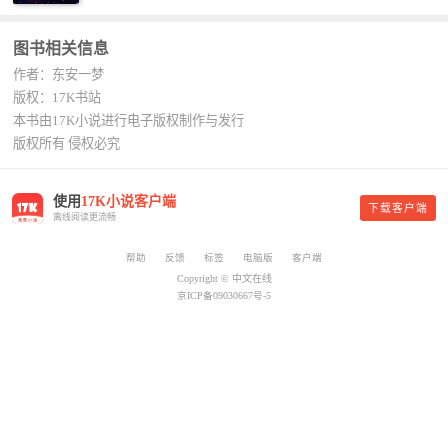
平凡魔术师,或者搜索：pingfanmoshushi1982,公众
的，杨总。” “你晚上在我的床上安排五个嫩模是怎
号上有问必答，福利多多！
么回事？” “回杨总，这就是百亿富翁的标准。” “车
图书相关信息
呢？” “回杨总，开车太堵，已经给你安排了直升
作者：东安一梦
机。” 从此，开启杨小天的百亿富翁之旅，只有他不
敢想的，没有秘书办不到的。
版权：17K书站
本书由17K小说进行电子版权制作与发行
版权所有 侵权必究
使用
17K小说客户端
下载客户端
离线阅读更流畅
帮助
反馈
标签
电脑版
客户端
Copyright © 中文在线
京ICP备09030667号-5