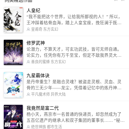
同类精选作品
人皇纪
“我不能把这个世界，让给我所鄙视的人！” 所以，
王冲踩着枯骨血海，踏上人皇宝座，挽狂澜于既
倒，扶大厦之将倾，成就了一段无上的传说！ 微信
皇甫奇
东方玄幻
公众号：皇甫奇 （微信号：huangfuqi1985） 新浪
微博：皇甫奇（地址：http://weibo.com/u/25284575
修罗武神
87） QQ交流群：320238210【普通群】 574501330
论潜力，不算天才，可玄功武技，皆可无师自通。
【VIP订阅群】 欢迎大家关注。
论实力，任凭你有万千至宝，但定不敌我界灵大
军。 我是谁？天下众生视我为修罗，却不知，我以
善良的蜜蜂
东方玄幻
修罗成武神。 （想看修罗武神番外，请关注蜜蜂微
信公众号：善良的蜜蜂后援会）
九星霸体诀
是丹帝重生？是融合灵魂？被盗走灵根、灵血、灵
骨的三无少年——龙尘，凭借着记忆中的炼丹神
术，修行神秘功法九星霸体诀，拨开重重迷雾，解
平凡魔术师
异界大陆
开惊天之局。 手掌天地乾坤，脚踏日月星辰，
勾搭各色美女，镇压恶鬼邪神。 江湖传闻：龙
我竟然是富二代
尘一到，地吼天啸。龙尘一出，鬼泣神哭。 本
杨小天，燕京市一名普通的快递员，却忽然成为了
故事纯属虚构，如有雷同，那就是真事儿，想要对
五百亿遗产的继承人和双子集团的董事长…… “秘
号入座，抓紧时间进群：487963015 微信公众号：
书，给我定制一套百亿富翁的吃喝住行标准！” “好
绝世神族
都市生活