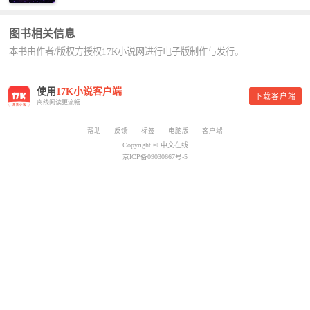
平凡魔术师,或者搜索：pingfanmoshushi1982,公众
的，杨总。” “你晚上在我的床上安排五个嫩模是怎
号上有问必答，福利多多！
么回事？” “回杨总，这就是百亿富翁的标准。” “车
图书相关信息
呢？” “回杨总，开车太堵，已经给你安排了直升
本书由作者/版权方授权17K小说网进行电子版制作与发行。
机。” 从此，开启杨小天的百亿富翁之旅，只有他不
敢想的，没有秘书办不到的。
使用
17K小说客户端
下载客户端
离线阅读更流畅
帮助
反馈
标签
电脑版
客户端
Copyright © 中文在线
京ICP备09030667号-5