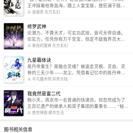
王冲踩着枯骨血海，踏上人皇宝座，挽狂澜于既
倒，扶大厦之将倾，成就了一段无上的传说！ 微信
皇甫奇
东方玄幻
公众号：皇甫奇 （微信号：huangfuqi1985） 新浪
微博：皇甫奇（地址：http://weibo.com/u/25284575
修罗武神
87） QQ交流群：320238210【普通群】 574501330
论潜力，不算天才，可玄功武技，皆可无师自通。
【VIP订阅群】 欢迎大家关注。
论实力，任凭你有万千至宝，但定不敌我界灵大
军。 我是谁？天下众生视我为修罗，却不知，我以
善良的蜜蜂
东方玄幻
修罗成武神。 （想看修罗武神番外，请关注蜜蜂微
信公众号：善良的蜜蜂后援会）
九星霸体诀
是丹帝重生？是融合灵魂？被盗走灵根、灵血、灵
骨的三无少年——龙尘，凭借着记忆中的炼丹神
术，修行神秘功法九星霸体诀，拨开重重迷雾，解
平凡魔术师
异界大陆
开惊天之局。 手掌天地乾坤，脚踏日月星辰，
勾搭各色美女，镇压恶鬼邪神。 江湖传闻：龙
我竟然是富二代
尘一到，地吼天啸。龙尘一出，鬼泣神哭。 本
杨小天，燕京市一名普通的快递员，却忽然成为了
故事纯属虚构，如有雷同，那就是真事儿，想要对
五百亿遗产的继承人和双子集团的董事长…… “秘
号入座，抓紧时间进群：487963015 微信公众号：
书，给我定制一套百亿富翁的吃喝住行标准！” “好
绝世神族
都市生活
平凡魔术师,或者搜索：pingfanmoshushi1982,公众
的，杨总。” “你晚上在我的床上安排五个嫩模是怎
号上有问必答，福利多多！
么回事？” “回杨总，这就是百亿富翁的标准。” “车
图书相关信息
呢？” “回杨总，开车太堵，已经给你安排了直升