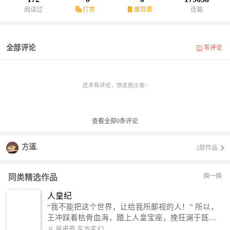
阅读过
打赏
推荐票
连载
全部评论
写评论
还木有评论，快去抢沙发~
查看全部
0
条评论
方道.
2部作品
换一换
同类精选作品
人皇纪
“我不能把这个世界，让给我所鄙视的人！” 所以，
王冲踩着枯骨血海，踏上人皇宝座，挽狂澜于既
倒，扶大厦之将倾，成就了一段无上的传说！ 微信
皇甫奇
东方玄幻