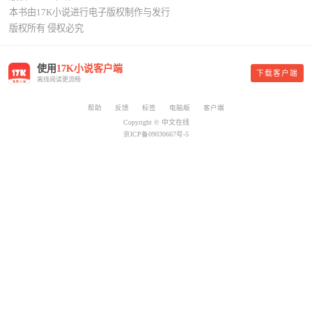
本书由17K小说进行电子版权制作与发行
版权所有 侵权必究
使用
17K小说客户端
下载客户端
离线阅读更流畅
帮助
反馈
标签
电脑版
客户端
Copyright © 中文在线
京ICP备09030667号-5