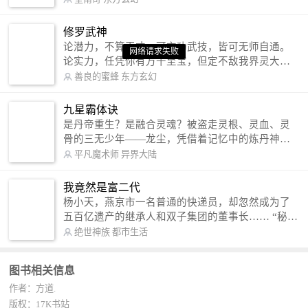
公众号：皇甫奇 （微信号：huangfuqi1985） 新浪
微博：皇甫奇（地址：http://weibo.com/u/25284575
修罗武神
87） QQ交流群：320238210【普通群】 574501330
论潜力，不算天才，可玄功武技，皆可无师自通。
网络请求失败
网络请求失败
网络请求失败
【VIP订阅群】 欢迎大家关注。
论实力，任凭你有万千至宝，但定不敌我界灵大
军。 我是谁？天下众生视我为修罗，却不知，我以
善良的蜜蜂
东方玄幻
修罗成武神。 （想看修罗武神番外，请关注蜜蜂微
信公众号：善良的蜜蜂后援会）
九星霸体诀
是丹帝重生？是融合灵魂？被盗走灵根、灵血、灵
骨的三无少年——龙尘，凭借着记忆中的炼丹神
术，修行神秘功法九星霸体诀，拨开重重迷雾，解
平凡魔术师
异界大陆
开惊天之局。 手掌天地乾坤，脚踏日月星辰，
勾搭各色美女，镇压恶鬼邪神。 江湖传闻：龙
我竟然是富二代
尘一到，地吼天啸。龙尘一出，鬼泣神哭。 本
杨小天，燕京市一名普通的快递员，却忽然成为了
故事纯属虚构，如有雷同，那就是真事儿，想要对
五百亿遗产的继承人和双子集团的董事长…… “秘
号入座，抓紧时间进群：487963015 微信公众号：
书，给我定制一套百亿富翁的吃喝住行标准！” “好
绝世神族
都市生活
平凡魔术师,或者搜索：pingfanmoshushi1982,公众
的，杨总。” “你晚上在我的床上安排五个嫩模是怎
号上有问必答，福利多多！
么回事？” “回杨总，这就是百亿富翁的标准。” “车
图书相关信息
呢？” “回杨总，开车太堵，已经给你安排了直升
作者：方道.
机。” 从此，开启杨小天的百亿富翁之旅，只有他不
敢想的，没有秘书办不到的。
版权：17K书站