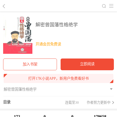
回到书架
解密曾国藩性格绝学
开通会员免费读
立即阅读
加入书架
打开17K小说APP，新用户免费看好书
解密曾国藩性格绝学
目录
连载至30
作者努力更新中
172
0
0
179658