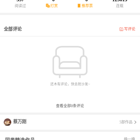
阅读过
打赏
推荐票
连载
全部评论
写评论
还木有评论，快去抢沙发~
查看全部
0
条评论
蔡万刚
5部作品
换一换