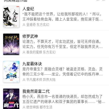
同类精选作品
人皇纪
“我不能把这个世界，让给我所鄙视的人！” 所以，
王冲踩着枯骨血海，踏上人皇宝座，挽狂澜于既
倒，扶大厦之将倾，成就了一段无上的传说！ 微信
皇甫奇
东方玄幻
公众号：皇甫奇 （微信号：huangfuqi1985） 新浪
微博：皇甫奇（地址：http://weibo.com/u/25284575
修罗武神
87） QQ交流群：320238210【普通群】 574501330
论潜力，不算天才，可玄功武技，皆可无师自通。
【VIP订阅群】 欢迎大家关注。
论实力，任凭你有万千至宝，但定不敌我界灵大
军。 我是谁？天下众生视我为修罗，却不知，我以
善良的蜜蜂
东方玄幻
修罗成武神。 （想看修罗武神番外，请关注蜜蜂微
信公众号：善良的蜜蜂后援会）
九星霸体诀
是丹帝重生？是融合灵魂？被盗走灵根、灵血、灵
骨的三无少年——龙尘，凭借着记忆中的炼丹神
术，修行神秘功法九星霸体诀，拨开重重迷雾，解
平凡魔术师
异界大陆
开惊天之局。 手掌天地乾坤，脚踏日月星辰，
勾搭各色美女，镇压恶鬼邪神。 江湖传闻：龙
我竟然是富二代
尘一到，地吼天啸。龙尘一出，鬼泣神哭。 本
杨小天，燕京市一名普通的快递员，却忽然成为了
故事纯属虚构，如有雷同，那就是真事儿，想要对
五百亿遗产的继承人和双子集团的董事长…… “秘
号入座，抓紧时间进群：487963015 微信公众号：
书，给我定制一套百亿富翁的吃喝住行标准！” “好
绝世神族
都市生活