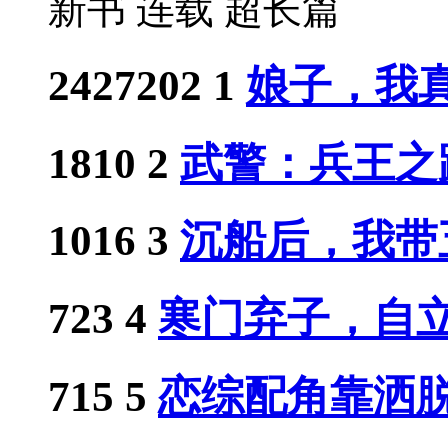
新书
连载
超长篇
2427202
1
娘子，我真
1810
2
武警：兵王之
1016
3
沉船后，我带五
723
4
寒门弃子，自立门
715
5
恋综配角靠洒脱人