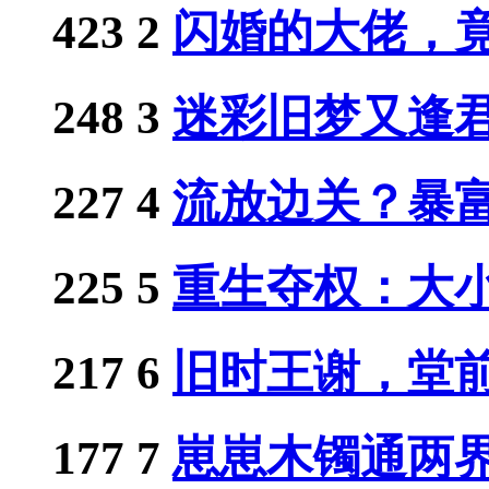
423
2
闪婚的大佬，竟是
248
3
迷彩旧梦又逢
227
4
流放边关？暴富从
225
5
重生夺权：大小姐
217
6
旧时王谢，堂
177
7
崽崽木镯通两界，