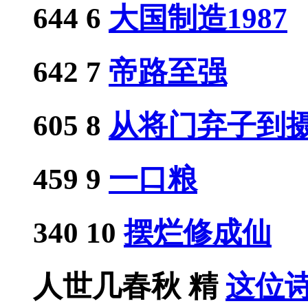
644
6
大国制造1987
642
7
帝路至强
605
8
从将门弃子到摄政
459
9
一口粮
340
10
摆烂修成仙
人世几春秋
精
这位