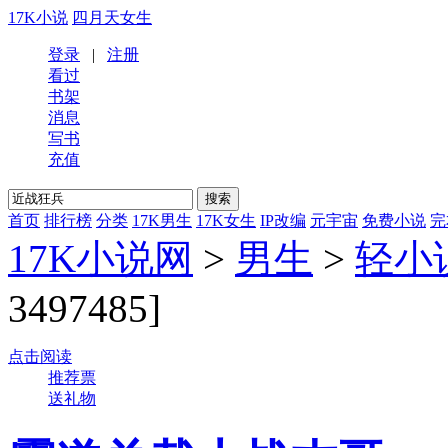
17K小说
四月天女生
登录
|
注册
看过
书架
消息
写书
充值
首页
排行榜
分类
17K男生
17K女生
IP改编
元宇宙
免费小说
完
17K小说网
>
男生
>
轻小
3497485]
点击阅读
推荐票
送礼物