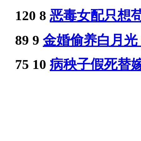
120
8
恶毒女配只想苟，
89
9
金婚偷养白月光？.
75
10
病秧子假死替嫁后
忆琬
精
死后，才知
我笑明月
精
侯门主
江南二乔
精
和离后