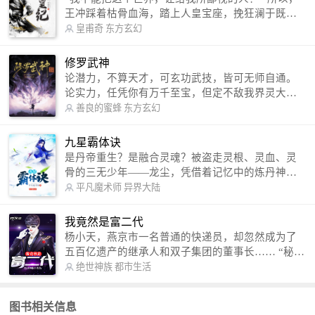
王冲踩着枯骨血海，踏上人皇宝座，挽狂澜于既
倒，扶大厦之将倾，成就了一段无上的传说！ 微信
皇甫奇
东方玄幻
公众号：皇甫奇 （微信号：huangfuqi1985） 新浪
微博：皇甫奇（地址：http://weibo.com/u/25284575
修罗武神
87） QQ交流群：320238210【普通群】 574501330
论潜力，不算天才，可玄功武技，皆可无师自通。
【VIP订阅群】 欢迎大家关注。
论实力，任凭你有万千至宝，但定不敌我界灵大
军。 我是谁？天下众生视我为修罗，却不知，我以
善良的蜜蜂
东方玄幻
修罗成武神。 （想看修罗武神番外，请关注蜜蜂微
信公众号：善良的蜜蜂后援会）
九星霸体诀
是丹帝重生？是融合灵魂？被盗走灵根、灵血、灵
骨的三无少年——龙尘，凭借着记忆中的炼丹神
术，修行神秘功法九星霸体诀，拨开重重迷雾，解
平凡魔术师
异界大陆
开惊天之局。 手掌天地乾坤，脚踏日月星辰，
勾搭各色美女，镇压恶鬼邪神。 江湖传闻：龙
我竟然是富二代
尘一到，地吼天啸。龙尘一出，鬼泣神哭。 本
杨小天，燕京市一名普通的快递员，却忽然成为了
故事纯属虚构，如有雷同，那就是真事儿，想要对
五百亿遗产的继承人和双子集团的董事长…… “秘
号入座，抓紧时间进群：487963015 微信公众号：
书，给我定制一套百亿富翁的吃喝住行标准！” “好
绝世神族
都市生活
平凡魔术师,或者搜索：pingfanmoshushi1982,公众
的，杨总。” “你晚上在我的床上安排五个嫩模是怎
号上有问必答，福利多多！
么回事？” “回杨总，这就是百亿富翁的标准。” “车
图书相关信息
呢？” “回杨总，开车太堵，已经给你安排了直升