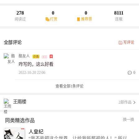
278
0
0
8111
阅读过
打赏
推荐票
连载
全部评论
写评论
酷友人
咋写的，这么好看
2022-10-20 22:06
0
查看全部
1
条评论
王雨楼
2部作品
换一换
同类精选作品
人皇纪
“我不能把这个世界，让给我所鄙视的人！” 所以，