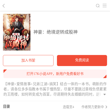
回到书架
神豪：绝境逆转成股神
免费阅读
加入书架
打开17K小说APP，新用户免费看好书
【神豪+爱情故事+兄弟江湖+搞笑】结合一体的一本书，萌新的作
者，请各位多多指教本书属于慢热型，尽量不要跳过章程负债累累
的王雨楼，如何转变成为首富，尽请期待失去婚姻的同时，逆转乾
坤吊打前妻正所谓，得到一样东西，就意味着要收获另外一份经历
了炒股的第一次，小赚那么一笔从此开启人生的另外一天路，一路
目录
连载至4
作者努力更新中
朝心中的梦想走去