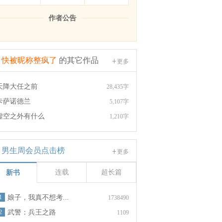
作者公告
快被昵称整疯了
的其它作品
更多
天降大任之前
28,435字
卡萨诺德兰
5,107字
虚空之外有什么
1,210字
男生周会员点击榜
更多
连载
超长篇
新书
1
娘子，我真不想考...
1738490
2
武警：兵王之路
1109