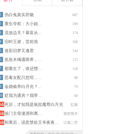
1
伪白兔真实邪魅
687
2
重生夺权：大小姐...
199
3
流放边关？暴富从...
174
4
旧时王谢，堂前燕
160
5
迷彩旧梦又逢君
144
6
崽崽木镯通两界，...
125
7
都重生了，谁还惯...
118
8
恶毒女配只想苟，...
90
9
金婚偷养白月光？...
79
10
贬我为通房？我带...
68
死后，才知我是疯批魔尊白月光
忆琬
侯门主母潇洒和离…
我笑明月
和离后，误惹禁欲王爷夜夜…
江南二乔