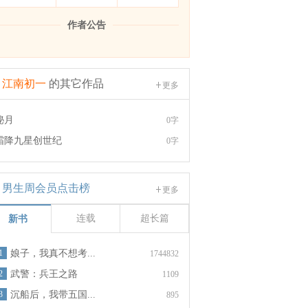
作者公告
江南初一
的其它作品
更多
秘月
0字
霜降九星创世纪
0字
男生周会员点击榜
更多
连载
超长篇
新书
1
娘子，我真不想考...
1744832
2
武警：兵王之路
1109
3
沉船后，我带五国...
895