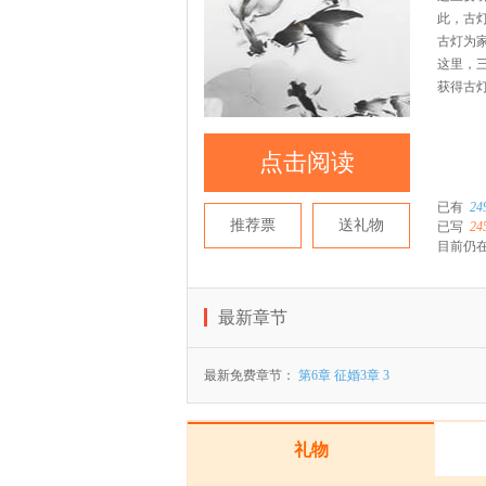
此，古
古灯为
这里，
获得古
点击阅读
已有
24
推荐票
送礼物
已写
24
目前仍在
最新章节
最新免费章节：
第6章 征婚3章 3
礼物