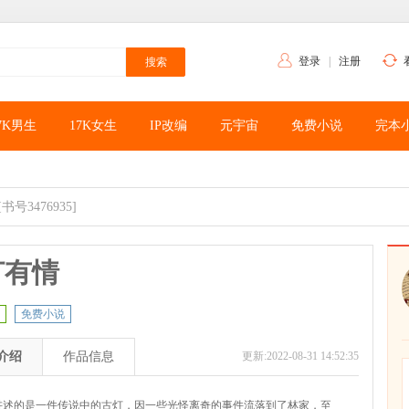
登录
|
注册
7K男生
17K女生
IP改编
元宇宙
免费小说
完本
[书号3476935]
灯有情
免费小说
介绍
作品信息
更新:2022-08-31 14:52:35
讲述的是一件传说中的古灯，因一些光怪离奇的事件流落到了林家，至