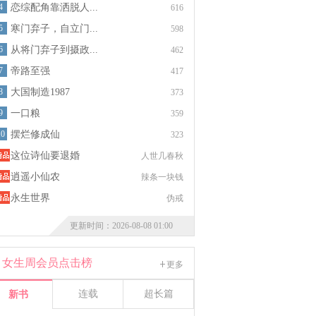
4
恋综配角靠洒脱人...
616
5
寒门弃子，自立门...
598
6
从将门弃子到摄政...
462
7
帝路至强
417
8
大国制造1987
373
9
一口粮
359
10
摆烂修成仙
323
这位诗仙要退婚
人世几春秋
逍遥小仙农
辣条一块钱
永生世界
伪戒
更新时间：2026-08-08 01:00
女生周会员点击榜
更多
连载
超长篇
新书