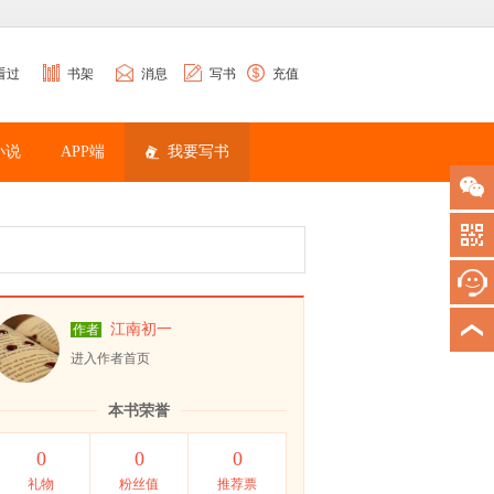
看过
书架
消息
写书
充值
小说
APP端
我要写书
江南初一
作者
进入作者首页
本书荣誉
0
0
0
礼物
粉丝值
推荐票