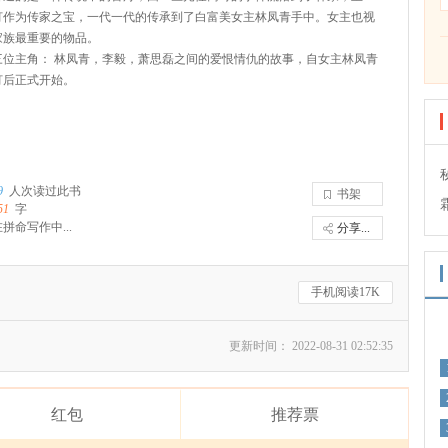
灯作为传家之宝，一代一代的传承到了白富美女主林凤青手中。女主也视
家族最重要的物品。
三位主角： 林凤青，李毅，萧思磊之间的爱恨情仇的故事，自女主林凤青
灯后正式开始。
9
人次读过此书
书架
51
字
拼命写作中...
分享...
手机阅读17K
更新时间： 2022-08-31 02:52:35
红包
推荐票