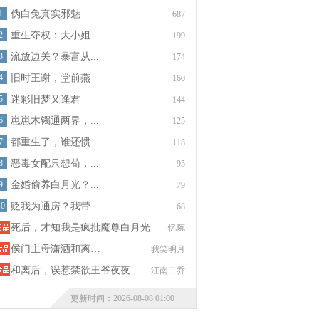
1
伪白兔真实邪魅
687
2
重生夺权：大小姐...
199
3
流放边关？暴富从...
174
4
旧时王谢，堂前燕
160
5
迷彩旧梦又逢君
144
6
崽崽木镯通两界，...
125
7
都重生了，谁还惯...
118
8
恶毒女配只想苟，...
95
9
金婚偷养白月光？...
79
10
贬我为通房？我带...
68
死后，才知我是疯批魔尊白月光
忆琬
侯门主母潇洒和离…
我笑明月
和离后，误惹禁欲王爷夜夜…
江南二乔
更新时间：2026-08-08 01:00