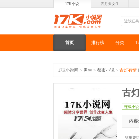
17K小说
四月天女生
首页
排行榜
分类
1
17K小说网
>
男生
>
都市小说
>
古灯有情
古
连载小说
内容
这里要