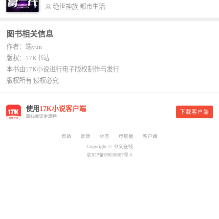
号入座，抓紧时间进群：487963015 微信公众号：
书，给我定制一套百亿富翁的吃喝住行标准！” “好
绝世神族
都市生活
平凡魔术师,或者搜索：pingfanmoshushi1982,公众
的，杨总。” “你晚上在我的床上安排五个嫩模是怎
号上有问必答，福利多多！
么回事？” “回杨总，这就是百亿富翁的标准。” “车
图书相关信息
呢？” “回杨总，开车太堵，已经给你安排了直升
作者：端yun
机。” 从此，开启杨小天的百亿富翁之旅，只有他不
敢想的，没有秘书办不到的。
版权：17K书站
本书由17K小说进行电子版权制作与发行
版权所有 侵权必究
使用
17K小说客户端
下载客户端
离线阅读更流畅
帮助
反馈
标签
电脑版
客户端
Copyright © 中文在线
京ICP备09030667号-5