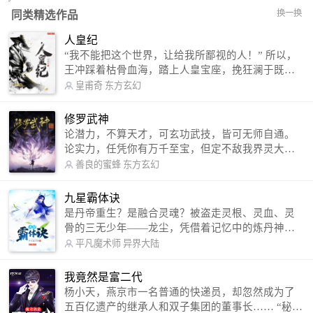
换一换
同类精选作品
人皇纪
“我不能把这个世界，让给我所鄙视的人！” 所以，
王冲踩着枯骨血海，踏上人皇宝座，挽狂澜于既
倒，扶大厦之将倾，成就了一段无上的传说！ 微信
皇甫奇
东方玄幻
公众号：皇甫奇 （微信号：huangfuqi1985） 新浪
微博：皇甫奇（地址：http://weibo.com/u/25284575
修罗武神
87） QQ交流群：320238210【普通群】 574501330
论潜力，不算天才，可玄功武技，皆可无师自通。
【VIP订阅群】 欢迎大家关注。
论实力，任凭你有万千至宝，但定不敌我界灵大
军。 我是谁？天下众生视我为修罗，却不知，我以
善良的蜜蜂
东方玄幻
修罗成武神。 （想看修罗武神番外，请关注蜜蜂微
信公众号：善良的蜜蜂后援会）
九星霸体诀
是丹帝重生？是融合灵魂？被盗走灵根、灵血、灵
骨的三无少年——龙尘，凭借着记忆中的炼丹神
术，修行神秘功法九星霸体诀，拨开重重迷雾，解
平凡魔术师
异界大陆
开惊天之局。 手掌天地乾坤，脚踏日月星辰，
勾搭各色美女，镇压恶鬼邪神。 江湖传闻：龙
我竟然是富二代
尘一到，地吼天啸。龙尘一出，鬼泣神哭。 本
杨小天，燕京市一名普通的快递员，却忽然成为了
故事纯属虚构，如有雷同，那就是真事儿，想要对
五百亿遗产的继承人和双子集团的董事长…… “秘