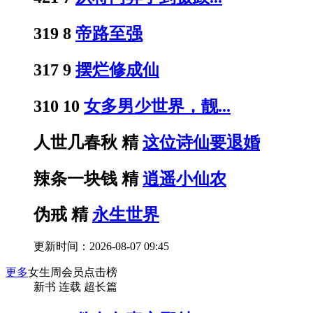
319
8
帝路至强
317
9
摆烂修成仙
310
10
女多男少世界，靓...
人世几春秋
精
这位诗仙要退婚
辣条一块钱
精
逍遥小仙农
伪戒
精
永生世界
更新时间：2026-08-07 09:45
更多
女生周会员点击榜
新书
连载
超长篇