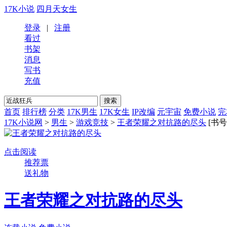
17K小说
四月天女生
登录
|
注册
看过
书架
消息
写书
充值
首页
排行榜
分类
17K男生
17K女生
IP改编
元宇宙
免费小说
完
17K小说网
>
男生
>
游戏竞技
>
王者荣耀之对抗路的尽头
[书号3
点击阅读
推荐票
送礼物
王者荣耀之对抗路的尽头