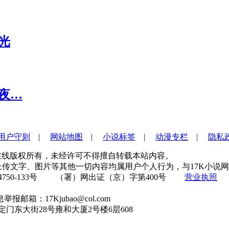
光
夜…
用户守则
|
网站地图
|
小说标签
|
动漫专栏
|
隐私
s Reserved 中文在线版权所有，未经许可不得擅自转载本站内容。
传文字、图片等其他一切内容均属用户个人行为，与17K小说网无
750-133号 （署）网出证（京）字第400号
营业执照
邮箱：17Kjubao@col.com
东大街28号雍和大厦2号楼6层608