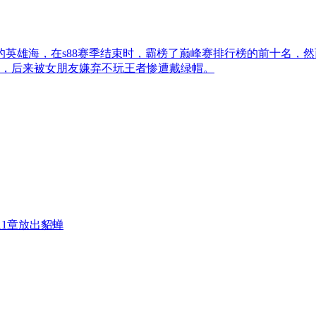
路的英雄海，在s88赛季结束时，霸榜了巅峰赛排行榜的前十名，
，后来被女朋友嫌弃不玩王者惨遭戴绿帽。
11章放出貂蝉