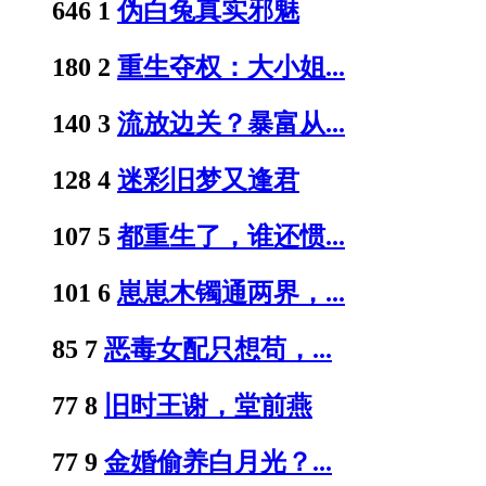
646
1
伪白兔真实邪魅
180
2
重生夺权：大小姐...
140
3
流放边关？暴富从...
128
4
迷彩旧梦又逢君
107
5
都重生了，谁还惯...
101
6
崽崽木镯通两界，...
85
7
恶毒女配只想苟，...
77
8
旧时王谢，堂前燕
77
9
金婚偷养白月光？...