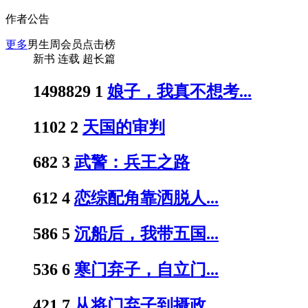
作者公告
更多
男生周会员点击榜
新书
连载
超长篇
1498829
1
娘子，我真不想考...
1102
2
天国的审判
682
3
武警：兵王之路
612
4
恋综配角靠洒脱人...
586
5
沉船后，我带五国...
536
6
寒门弃子，自立门...
421
7
从将门弃子到摄政...