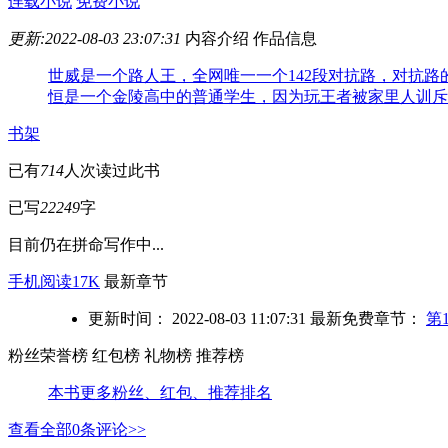
连载小说
免费小说
更新:2022-08-03 23:07:31
内容介绍
作品信息
世威是一个路人王，全网唯一一个142段对抗路，对抗
恒是一个金陵高中的普通学生，因为玩王者被家里人训斥
书架
已有
714
人次读过此书
已写
22249
字
目前仍在拼命写作中...
手机阅读17K
最新章节
更新时间： 2022-08-03 11:07:31
最新免费章节：
第
粉丝荣誉榜
红包榜
礼物榜
推荐榜
本书更多粉丝、红包、推荐排名
查看全部
0
条评论>>