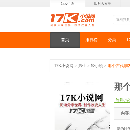
17K小说
四月天女生
首页
排行榜
分类
1
17K小说网
>
男生
>
轻小说
>
那个古代朋
那
连载小说
内容
新的时