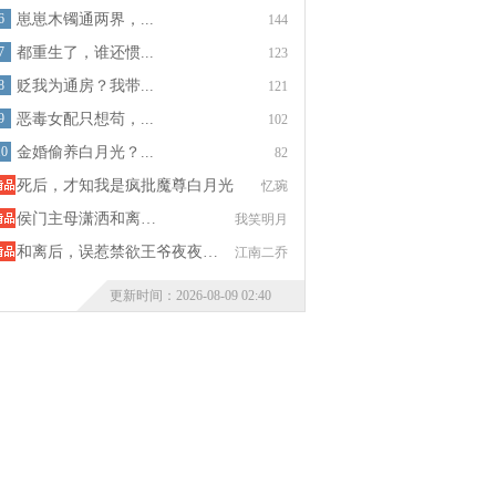
6
崽崽木镯通两界，...
144
7
都重生了，谁还惯...
123
8
贬我为通房？我带...
121
9
恶毒女配只想苟，...
102
10
金婚偷养白月光？...
82
死后，才知我是疯批魔尊白月光
忆琬
侯门主母潇洒和离…
我笑明月
和离后，误惹禁欲王爷夜夜…
江南二乔
更新时间：2026-08-09 02:40