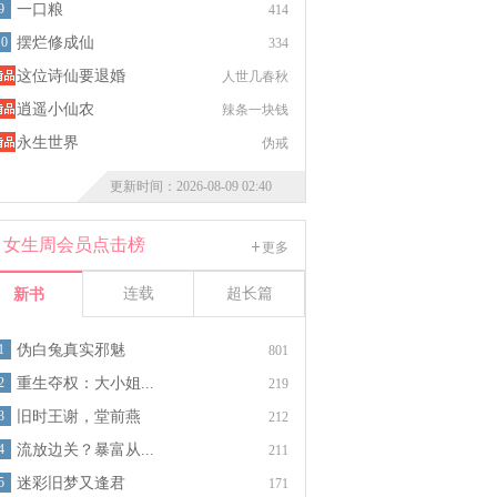
9
一口粮
414
10
摆烂修成仙
334
这位诗仙要退婚
人世几春秋
逍遥小仙农
辣条一块钱
永生世界
伪戒
更新时间：2026-08-09 02:40
女生周会员点击榜
更多
连载
超长篇
新书
1
伪白兔真实邪魅
801
2
重生夺权：大小姐...
219
3
旧时王谢，堂前燕
212
4
流放边关？暴富从...
211
5
迷彩旧梦又逢君
171