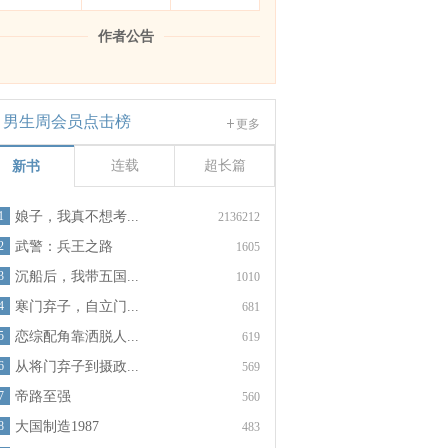
作者公告
男生周会员点击榜
更多
连载
超长篇
新书
1
娘子，我真不想考...
2136212
2
武警：兵王之路
1605
3
沉船后，我带五国...
1010
4
寒门弃子，自立门...
681
5
恋综配角靠洒脱人...
619
6
从将门弃子到摄政...
569
7
帝路至强
560
8
大国制造1987
483