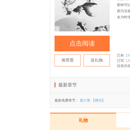
那种可
因为没
名为时
点击阅读
已有
15
推荐票
送礼物
已写
12
目前仍在
最新章节
最新免费章节：
第六章·【辨识】
礼物