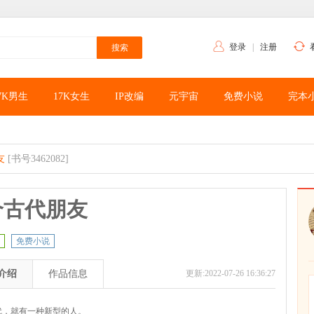
登录
|
注册
7K男生
17K女生
IP改编
元宇宙
免费小说
完本
友
[书号3462082]
个古代朋友
免费小说
介绍
作品信息
更新:2022-07-26 16:36:27
代，就有一种新型的人。