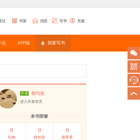
看过
书架
消息
写书
充值
小说
APP端
我要写书
朝与息
作者
进入作者首页
本书荣誉
0
0
0
礼物
粉丝值
推荐票