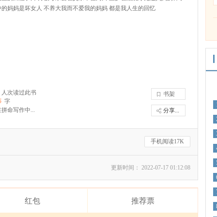
中的妈妈是坏女人 不养大我而不爱我的妈妈 都是我人生的回忆
人次读过此书
书架
5
字
拼命写作中...
分享...
手机阅读17K
更新时间： 2022-07-17 01:12:08
红包
推荐票