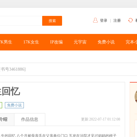
登录
|
注册
7K男生
17K女生
IP改编
元宇宙
免费小说
完本
[书号3461886]
生回忆
免费小说
介绍
作品信息
更新:2022-07-17 01:12:08
人生的回忆 八个月被母亲丢在父亲单位门口 五岁在法院才见过妈妈的样子