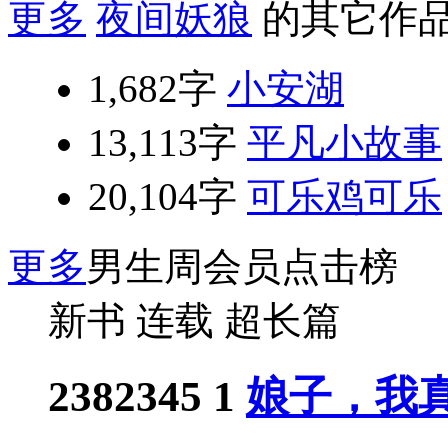
更多
夜间妖狼
的其它作
1,682字
小安湖
13,113字
平凡小故事
20,104字
可乐鸡可乐
更多
男生周会员点击榜
新书
连载
超长篇
2382345
1
娘子，我真