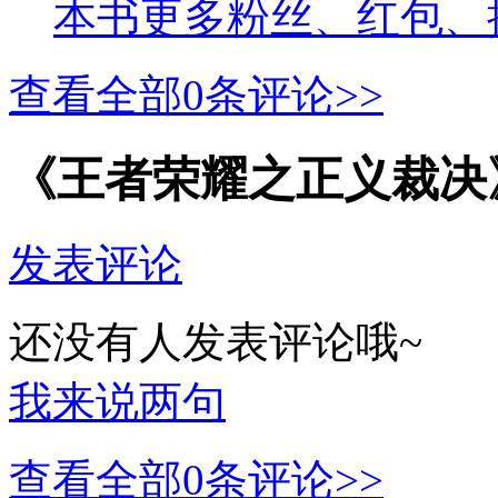
本书更多粉丝、红包、
查看全部
0
条评论>>
《王者荣耀之正义裁决
发表评论
还没有人发表评论哦~
我来说两句
查看全部
0
条评论>>