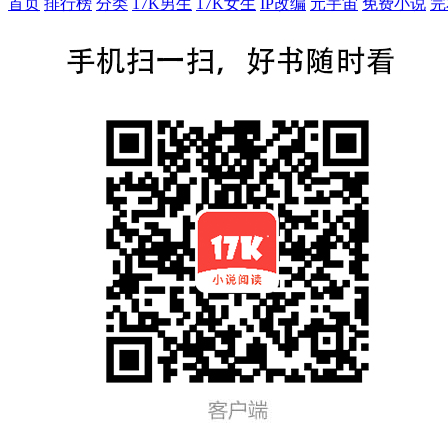
首页
排行榜
分类
17K男生
17K女生
IP改编
元宇宙
免费小说
完