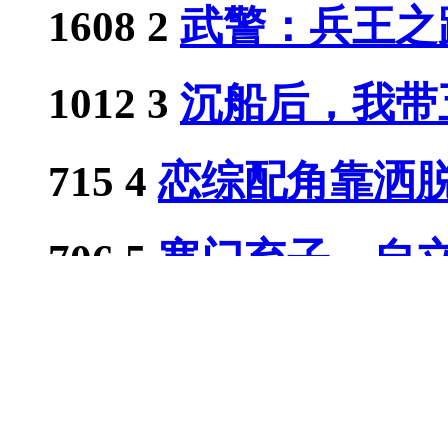
1608
2
武警：兵王之
1012
3
沉船后，我带五
715
4
恋综配角靠洒脱人
706
5
寒门弃子，自立门
601
6
从将门弃子到摄政
588
7
帝路至强