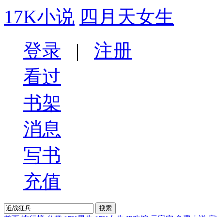
17K小说
四月天女生
登录
|
注册
看过
书架
消息
写书
充值