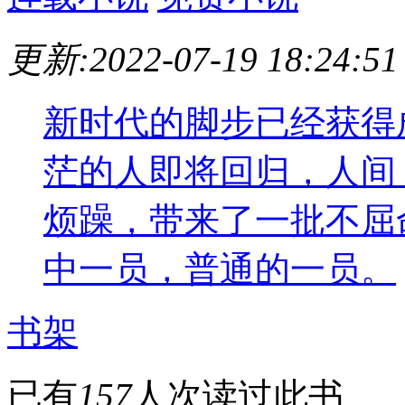
更新:2022-07-19 18:24:51
新时代的脚步已经获得
茫的人即将回归，人间
烦躁，带来了一批不屈
中一员，普通的一员。
书架
已有
157
人次读过此书