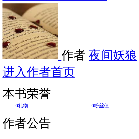
作者
夜间妖狼
进入作者首页
本书荣誉
0
礼物
0
粉丝值
作者公告