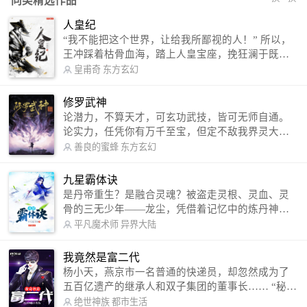
同类精选作品
人皇纪
“我不能把这个世界，让给我所鄙视的人！” 所以，
王冲踩着枯骨血海，踏上人皇宝座，挽狂澜于既
倒，扶大厦之将倾，成就了一段无上的传说！ 微信
皇甫奇
东方玄幻
公众号：皇甫奇 （微信号：huangfuqi1985） 新浪
微博：皇甫奇（地址：http://weibo.com/u/25284575
修罗武神
87） QQ交流群：320238210【普通群】 574501330
论潜力，不算天才，可玄功武技，皆可无师自通。
【VIP订阅群】 欢迎大家关注。
论实力，任凭你有万千至宝，但定不敌我界灵大
军。 我是谁？天下众生视我为修罗，却不知，我以
善良的蜜蜂
东方玄幻
修罗成武神。 （想看修罗武神番外，请关注蜜蜂微
信公众号：善良的蜜蜂后援会）
九星霸体诀
是丹帝重生？是融合灵魂？被盗走灵根、灵血、灵
骨的三无少年——龙尘，凭借着记忆中的炼丹神
术，修行神秘功法九星霸体诀，拨开重重迷雾，解
平凡魔术师
异界大陆
开惊天之局。 手掌天地乾坤，脚踏日月星辰，
勾搭各色美女，镇压恶鬼邪神。 江湖传闻：龙
我竟然是富二代
尘一到，地吼天啸。龙尘一出，鬼泣神哭。 本
杨小天，燕京市一名普通的快递员，却忽然成为了
故事纯属虚构，如有雷同，那就是真事儿，想要对
五百亿遗产的继承人和双子集团的董事长…… “秘
号入座，抓紧时间进群：487963015 微信公众号：
书，给我定制一套百亿富翁的吃喝住行标准！” “好
绝世神族
都市生活