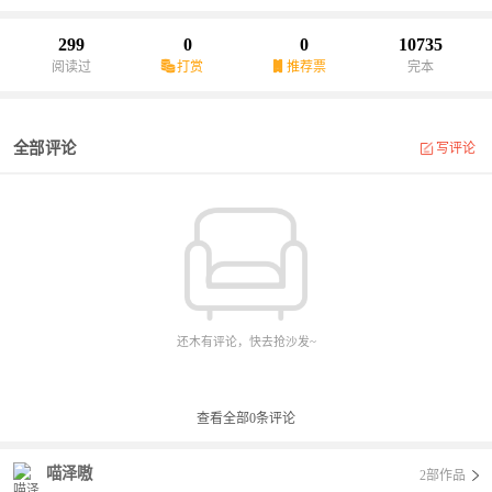
299
0
0
10735
阅读过
打赏
推荐票
完本
全部评论
写评论
还木有评论，快去抢沙发~
查看全部
0
条评论
喵泽嗷
2部作品