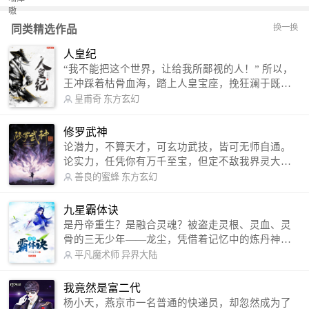
换一换
同类精选作品
人皇纪
“我不能把这个世界，让给我所鄙视的人！” 所以，
王冲踩着枯骨血海，踏上人皇宝座，挽狂澜于既
倒，扶大厦之将倾，成就了一段无上的传说！ 微信
皇甫奇
东方玄幻
公众号：皇甫奇 （微信号：huangfuqi1985） 新浪
微博：皇甫奇（地址：http://weibo.com/u/25284575
修罗武神
87） QQ交流群：320238210【普通群】 574501330
论潜力，不算天才，可玄功武技，皆可无师自通。
【VIP订阅群】 欢迎大家关注。
论实力，任凭你有万千至宝，但定不敌我界灵大
军。 我是谁？天下众生视我为修罗，却不知，我以
善良的蜜蜂
东方玄幻
修罗成武神。 （想看修罗武神番外，请关注蜜蜂微
信公众号：善良的蜜蜂后援会）
九星霸体诀
是丹帝重生？是融合灵魂？被盗走灵根、灵血、灵
骨的三无少年——龙尘，凭借着记忆中的炼丹神
术，修行神秘功法九星霸体诀，拨开重重迷雾，解
平凡魔术师
异界大陆
开惊天之局。 手掌天地乾坤，脚踏日月星辰，
勾搭各色美女，镇压恶鬼邪神。 江湖传闻：龙
我竟然是富二代
尘一到，地吼天啸。龙尘一出，鬼泣神哭。 本
杨小天，燕京市一名普通的快递员，却忽然成为了