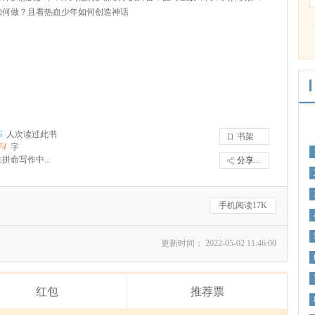
如何做？且看热血少年如何创造神话
6
人次读过此书
书架
74
字
拼命写作中...
分享...
手机阅读17K
更新时间： 2022-05-02 11:46:00
红包
推荐票