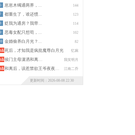
6
崽崽木镯通两界，...
144
7
都重生了，谁还惯...
123
8
贬我为通房？我带...
114
9
恶毒女配只想苟，...
102
10
金婚偷养白月光？...
82
死后，才知我是疯批魔尊白月光
忆琬
侯门主母潇洒和离…
我笑明月
和离后，误惹禁欲王爷夜夜…
江南二乔
更新时间：2026-08-08 22:30