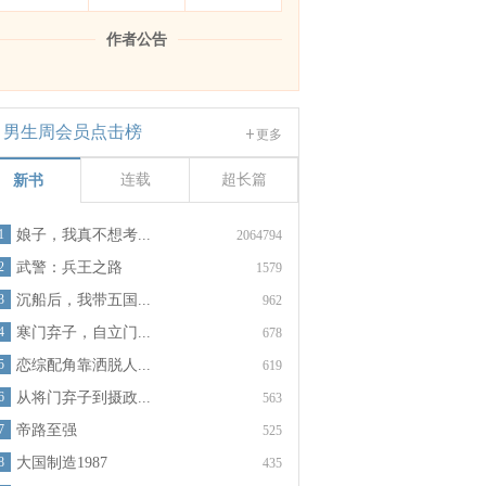
作者公告
男生周会员点击榜
更多
连载
超长篇
新书
1
娘子，我真不想考...
2064794
2
武警：兵王之路
1579
3
沉船后，我带五国...
962
4
寒门弃子，自立门...
678
5
恋综配角靠洒脱人...
619
6
从将门弃子到摄政...
563
7
帝路至强
525
8
大国制造1987
435