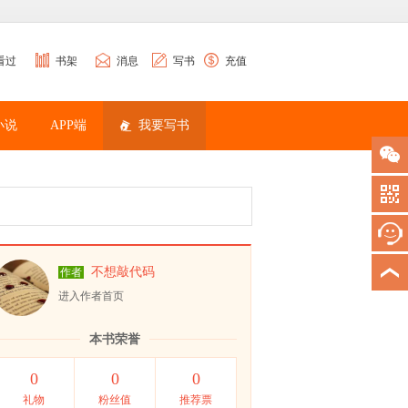
看过
书架
消息
写书
充值
小说
APP端
我要写书
不想敲代码
作者
进入作者首页
本书荣誉
0
0
0
礼物
粉丝值
推荐票