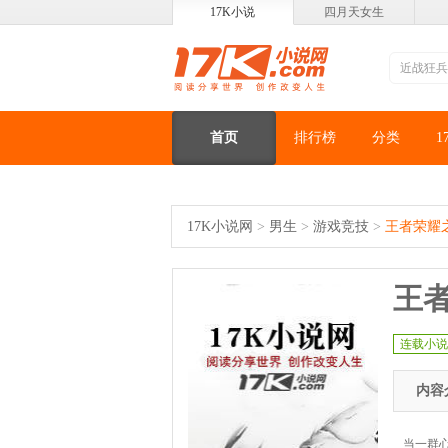
17K小说
四月天女生
首页
排行榜
分类
1
17K小说网
>
男生
>
游戏竞技
>
王者荣耀
王
连载小说
内容
当一群