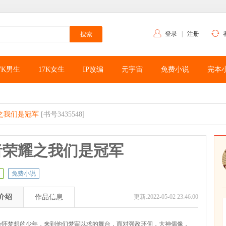
登录
|
注册
7K男生
17K女生
IP改编
元宇宙
免费小说
完本
之我们是冠军
[书号3435548]
者荣耀之我们是冠军
免费小说
介绍
作品信息
更新:2022-05-02 23:46:00
心怀梦想的少年，来到他们梦寐以求的舞台，面对强敌环伺，大神偶像，