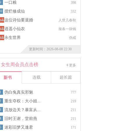
9
一口粮
398
10
摆烂修成仙
332
这位诗仙要退婚
人世几春秋
逍遥小仙农
辣条一块钱
永生世界
伪戒
更新时间：2026-08-08 22:30
女生周会员点击榜
更多
连载
超长篇
新书
1
伪白兔真实邪魅
777
2
重生夺权：大小姐...
219
3
流放边关？暴富从...
211
4
旧时王谢，堂前燕
211
5
迷彩旧梦又逢君
171