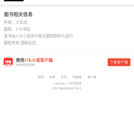
平凡魔术师,或者搜索：pingfanmoshushi1982,公众
的，杨总。” “你晚上在我的床上安排五个嫩模是怎
号上有问必答，福利多多！
么回事？” “回杨总，这就是百亿富翁的标准。” “车
图书相关信息
呢？” “回杨总，开车太堵，已经给你安排了直升
作者：士兵冰
机。” 从此，开启杨小天的百亿富翁之旅，只有他不
敢想的，没有秘书办不到的。
版权：17K书站
本书由17K小说进行电子版权制作与发行
版权所有 侵权必究
使用
17K小说客户端
下载客户端
离线阅读更流畅
帮助
反馈
标签
电脑版
客户端
Copyright © 中文在线
京ICP备09030667号-5