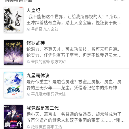
同类精选作品
人皇纪
“我不能把这个世界，让给我所鄙视的人！” 所以，
王冲踩着枯骨血海，踏上人皇宝座，挽狂澜于既
倒，扶大厦之将倾，成就了一段无上的传说！ 微信
皇甫奇
东方玄幻
公众号：皇甫奇 （微信号：huangfuqi1985） 新浪
微博：皇甫奇（地址：http://weibo.com/u/25284575
修罗武神
87） QQ交流群：320238210【普通群】 574501330
论潜力，不算天才，可玄功武技，皆可无师自通。
【VIP订阅群】 欢迎大家关注。
论实力，任凭你有万千至宝，但定不敌我界灵大
军。 我是谁？天下众生视我为修罗，却不知，我以
善良的蜜蜂
东方玄幻
修罗成武神。 （想看修罗武神番外，请关注蜜蜂微
信公众号：善良的蜜蜂后援会）
九星霸体诀
是丹帝重生？是融合灵魂？被盗走灵根、灵血、灵
骨的三无少年——龙尘，凭借着记忆中的炼丹神
术，修行神秘功法九星霸体诀，拨开重重迷雾，解
平凡魔术师
异界大陆
开惊天之局。 手掌天地乾坤，脚踏日月星辰，
勾搭各色美女，镇压恶鬼邪神。 江湖传闻：龙
我竟然是富二代
尘一到，地吼天啸。龙尘一出，鬼泣神哭。 本
杨小天，燕京市一名普通的快递员，却忽然成为了
故事纯属虚构，如有雷同，那就是真事儿，想要对
五百亿遗产的继承人和双子集团的董事长…… “秘
号入座，抓紧时间进群：487963015 微信公众号：
书，给我定制一套百亿富翁的吃喝住行标准！” “好
绝世神族
都市生活