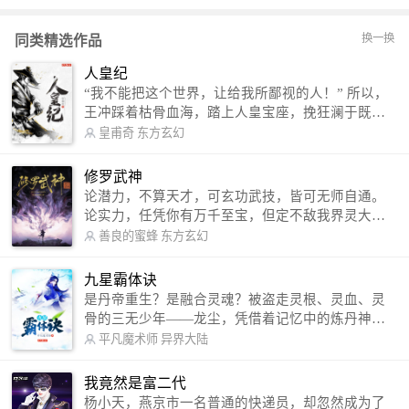
换一换
同类精选作品
人皇纪
“我不能把这个世界，让给我所鄙视的人！” 所以，
王冲踩着枯骨血海，踏上人皇宝座，挽狂澜于既
倒，扶大厦之将倾，成就了一段无上的传说！ 微信
皇甫奇
东方玄幻
公众号：皇甫奇 （微信号：huangfuqi1985） 新浪
微博：皇甫奇（地址：http://weibo.com/u/25284575
修罗武神
87） QQ交流群：320238210【普通群】 574501330
论潜力，不算天才，可玄功武技，皆可无师自通。
【VIP订阅群】 欢迎大家关注。
论实力，任凭你有万千至宝，但定不敌我界灵大
军。 我是谁？天下众生视我为修罗，却不知，我以
善良的蜜蜂
东方玄幻
修罗成武神。 （想看修罗武神番外，请关注蜜蜂微
信公众号：善良的蜜蜂后援会）
九星霸体诀
是丹帝重生？是融合灵魂？被盗走灵根、灵血、灵
骨的三无少年——龙尘，凭借着记忆中的炼丹神
术，修行神秘功法九星霸体诀，拨开重重迷雾，解
平凡魔术师
异界大陆
开惊天之局。 手掌天地乾坤，脚踏日月星辰，
勾搭各色美女，镇压恶鬼邪神。 江湖传闻：龙
我竟然是富二代
尘一到，地吼天啸。龙尘一出，鬼泣神哭。 本
杨小天，燕京市一名普通的快递员，却忽然成为了