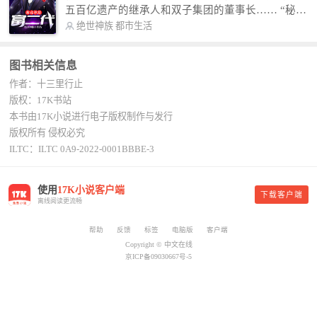
故事纯属虚构，如有雷同，那就是真事儿，想要对
五百亿遗产的继承人和双子集团的董事长…… “秘
号入座，抓紧时间进群：487963015 微信公众号：
书，给我定制一套百亿富翁的吃喝住行标准！” “好
绝世神族
都市生活
平凡魔术师,或者搜索：pingfanmoshushi1982,公众
的，杨总。” “你晚上在我的床上安排五个嫩模是怎
号上有问必答，福利多多！
么回事？” “回杨总，这就是百亿富翁的标准。” “车
图书相关信息
呢？” “回杨总，开车太堵，已经给你安排了直升
作者：十三里行止
机。” 从此，开启杨小天的百亿富翁之旅，只有他不
敢想的，没有秘书办不到的。
版权：17K书站
本书由17K小说进行电子版权制作与发行
版权所有 侵权必究
ILTC：ILTC 0A9-2022-0001BBBE-3
使用
17K小说客户端
下载客户端
离线阅读更流畅
帮助
反馈
标签
电脑版
客户端
Copyright © 中文在线
京ICP备09030667号-5