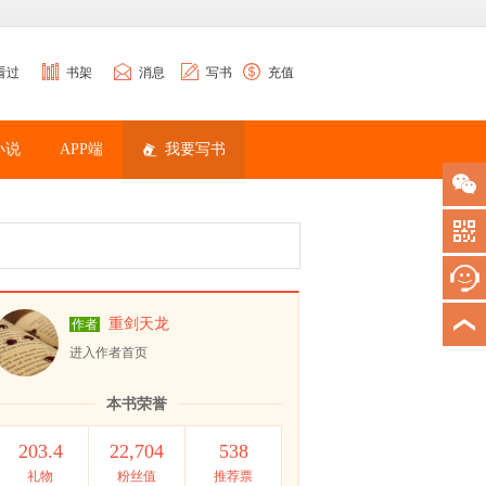
看过
书架
消息
写书
充值
小说
APP端
我要写书
重剑天龙
作者
进入作者首页
本书荣誉
203.4
22,704
538
礼物
粉丝值
推荐票