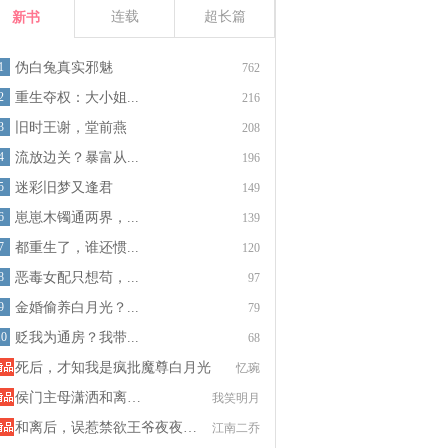
连载
超长篇
新书
1
伪白兔真实邪魅
762
2
重生夺权：大小姐...
216
3
旧时王谢，堂前燕
208
4
流放边关？暴富从...
196
5
迷彩旧梦又逢君
149
6
崽崽木镯通两界，...
139
7
都重生了，谁还惯...
120
8
恶毒女配只想苟，...
97
9
金婚偷养白月光？...
79
10
贬我为通房？我带...
68
死后，才知我是疯批魔尊白月光
忆琬
侯门主母潇洒和离…
我笑明月
和离后，误惹禁欲王爷夜夜…
江南二乔