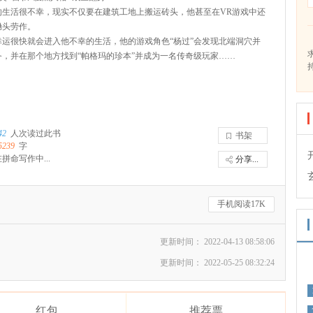
的生活很不幸，现实不仅要在建筑工地上搬运砖头，他甚至在VR游戏中还
锄头劳作。
幸运很快就会进入他不幸的生活，他的游戏角色“杨过”会发现北端洞穴并
务，并在那个地方找到“帕格玛的珍本”并成为一名传奇级玩家……
42
人次读过此书
书架
5239
字
拼命写作中...
分享...
手机阅读17K
更新时间： 2022-04-13 08:58:06
更新时间： 2022-05-25 08:32:24
红包
推荐票