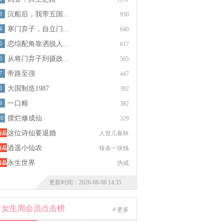
3
沉船后，我带五国...
930
4
寒门弃子，自立门...
640
5
恋综配角靠洒脱人...
617
6
从将门弃子到摄政...
505
7
帝路至强
447
8
大国制造1987
392
9
一口粮
382
10
摆烂修成仙
329
这位诗仙要退婚
人世几春秋
逍遥小仙农
辣条一块钱
永生世界
伪戒
更新时间：2026-08-08 14:35
女生周会员点击榜
更多