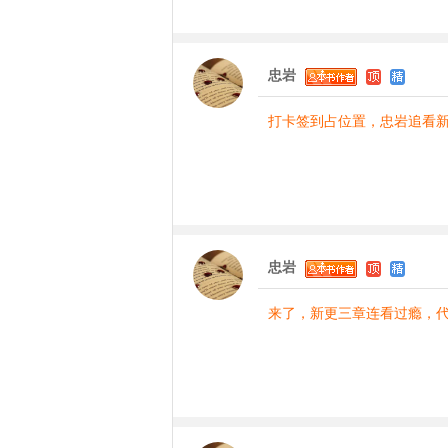
忠岩
打卡签到占位置，忠岩追看
忠岩
来了，新更三章连看过瘾，