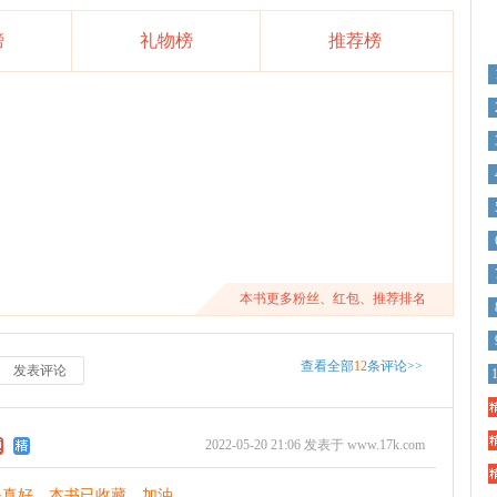
榜
礼物榜
推荐榜
本书更多粉丝、红包、推荐排名
查看全部
12
条评论>>
发表评论
精
精
2022-05-20 21:06 发表于 www.17k.com
精
得真好，本书已收藏，加油