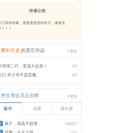
作者公告
求订阅求收藏，更新速度绝对给力，谢谢支
持！！！
重剑天龙
的其它作品
更多
开局强二代，变成大反派！
0字
玄幻:本少爷不是恶魔
0字
男生周会员点击榜
更多
连载
超长篇
新书
1
娘子，我真不想考...
1986957
2
武警：兵王之路
1251