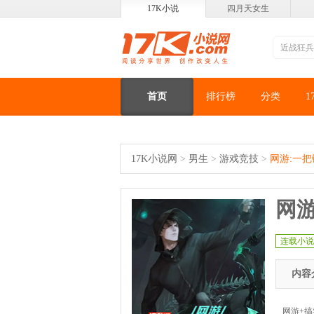
17K小说
四月天女生
首页
排行榜
分类
1
17K小说网
>
男生
>
游戏竞技
>
网游:一
网
连载小说
内容
网游+搞