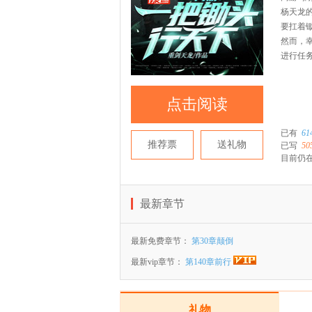
杨天龙
要扛着
然而，
进行任
点击阅读
已有
61
推荐票
送礼物
已写
50
目前仍在
最新章节
最新免费章节：
第30章颠倒
最新vip章节：
第140章前行
礼物