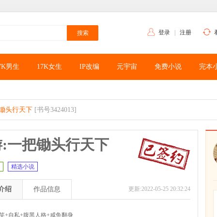
登录
|
注册
7K男生
17K女生
IP改编
元宇宙
免费小说
完本
把锄头行天下
[书号3424013]
游:一把锄头行天下
精选小说
介绍
作品信息
更新:2022-05-25 20:32:24
笑+自私+腹黑人格+咸鱼翻身