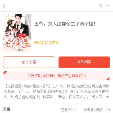
回到书架
墨爷，夫人给你偷生了两个娃！
开通会员免费读
立即阅读
加入书架
打开17K小说APP，新用户免费看好书
【先婚后爱+萌宝+甜宠+复仇】五年前，林简沫被他的白月光害得掉
落悬崖。五年后，她携龙凤胎回国复仇！那个让帝都闻风丧胆的男
人，却成了她的跟屁虫。林简沫：“叶总，你认错人了。”男人差点就
信了她的鬼话，却不知她的马甲一个接着一个。国际顶级设计师，
毒医世家的传人、某财阀幕后大佬……某天，男人甩出俩萌娃亲子
目录
连载至467
作者努力更新中
鉴定，咬牙切齿：“不是说不认识吗？解释一下？”