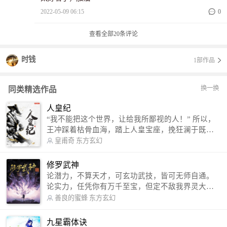
2022-05-09 06:15
0
查看全部
20
条评论
时钱
1部作品
换一换
同类精选作品
人皇纪
“我不能把这个世界，让给我所鄙视的人！” 所以，
王冲踩着枯骨血海，踏上人皇宝座，挽狂澜于既
倒，扶大厦之将倾，成就了一段无上的传说！ 微信
皇甫奇
东方玄幻
公众号：皇甫奇 （微信号：huangfuqi1985） 新浪
微博：皇甫奇（地址：http://weibo.com/u/25284575
修罗武神
87） QQ交流群：320238210【普通群】 574501330
论潜力，不算天才，可玄功武技，皆可无师自通。
【VIP订阅群】 欢迎大家关注。
论实力，任凭你有万千至宝，但定不敌我界灵大
军。 我是谁？天下众生视我为修罗，却不知，我以
善良的蜜蜂
东方玄幻
修罗成武神。 （想看修罗武神番外，请关注蜜蜂微
信公众号：善良的蜜蜂后援会）
九星霸体诀