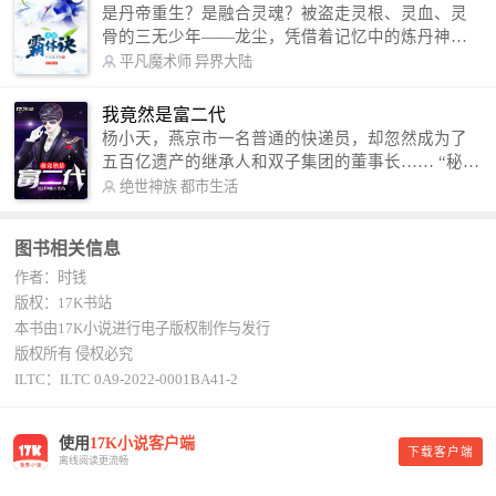
是丹帝重生？是融合灵魂？被盗走灵根、灵血、灵
骨的三无少年——龙尘，凭借着记忆中的炼丹神
术，修行神秘功法九星霸体诀，拨开重重迷雾，解
平凡魔术师
异界大陆
开惊天之局。 手掌天地乾坤，脚踏日月星辰，
勾搭各色美女，镇压恶鬼邪神。 江湖传闻：龙
我竟然是富二代
尘一到，地吼天啸。龙尘一出，鬼泣神哭。 本
杨小天，燕京市一名普通的快递员，却忽然成为了
故事纯属虚构，如有雷同，那就是真事儿，想要对
五百亿遗产的继承人和双子集团的董事长…… “秘
号入座，抓紧时间进群：487963015 微信公众号：
书，给我定制一套百亿富翁的吃喝住行标准！” “好
绝世神族
都市生活
平凡魔术师,或者搜索：pingfanmoshushi1982,公众
的，杨总。” “你晚上在我的床上安排五个嫩模是怎
号上有问必答，福利多多！
么回事？” “回杨总，这就是百亿富翁的标准。” “车
图书相关信息
呢？” “回杨总，开车太堵，已经给你安排了直升
作者：时钱
机。” 从此，开启杨小天的百亿富翁之旅，只有他不
敢想的，没有秘书办不到的。
版权：17K书站
本书由17K小说进行电子版权制作与发行
版权所有 侵权必究
ILTC：ILTC 0A9-2022-0001BA41-2
使用
17K小说客户端
下载客户端
离线阅读更流畅