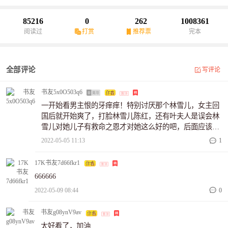
85216
0
262
1008361
阅读过
打赏
推荐票
完本
全部评论
写评论
书友5x0O503q6
一开始看男主恨的牙痒痒！特别讨厌那个林雪儿，女主回
国后就开始爽了，打脸林雪儿陈红，还有叶夫人是误会林
雪儿对她儿子有救命之恩才对她这么好的吧，后面应该会
有反转，期待一下。
2022-05-05 11:13
1
17K书友7d66fkr1
666666
2022-05-09 08:44
0
书友g08ynV9av
太好看了，加油