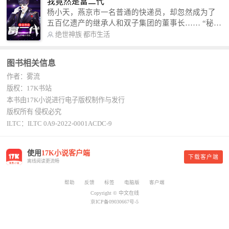
我竟然是富二代
尘一到，地吼天啸。龙尘一出，鬼泣神哭。 本
杨小天，燕京市一名普通的快递员，却忽然成为了
故事纯属虚构，如有雷同，那就是真事儿，想要对
五百亿遗产的继承人和双子集团的董事长…… “秘
号入座，抓紧时间进群：487963015 微信公众号：
书，给我定制一套百亿富翁的吃喝住行标准！” “好
绝世神族
都市生活
平凡魔术师,或者搜索：pingfanmoshushi1982,公众
的，杨总。” “你晚上在我的床上安排五个嫩模是怎
号上有问必答，福利多多！
么回事？” “回杨总，这就是百亿富翁的标准。” “车
图书相关信息
呢？” “回杨总，开车太堵，已经给你安排了直升
作者：雾流
机。” 从此，开启杨小天的百亿富翁之旅，只有他不
敢想的，没有秘书办不到的。
版权：17K书站
本书由17K小说进行电子版权制作与发行
版权所有 侵权必究
ILTC：ILTC 0A9-2022-0001ACDC-9
使用
17K小说客户端
下载客户端
离线阅读更流畅
帮助
反馈
标签
电脑版
客户端
Copyright © 中文在线
京ICP备09030667号-5