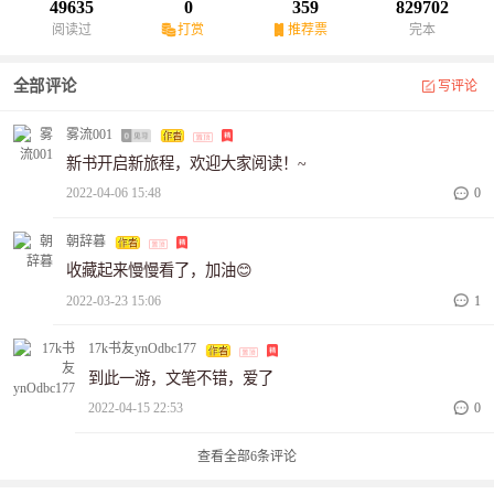
谁知厚脸皮的系统不依不饶，死皮赖脸的要求沈南星，拯救这个世
49635
0
359
829702
界的传统医学，将其发扬光大。
阅读过
打赏
推荐票
完本
沈南星用毕生所学，妙手回春，悬壶济世，从一个村医小助手，成
为远近闻名的神医，不仅拯救了全村病患，也造福了全国。
全部评论
写评论
沈南星的诊所一号难求，大家纷纷来看热闹。只是这位病人，为什
么你能随意进出，你挂号了吗？
雾流001
某人笑的十分荡漾：其实，我是沈医生的内人！
新书开启新旅程，欢迎大家阅读！~
2022-04-06 15:48
0
朝辞暮
收藏起来慢慢看了，加油😊
2022-03-23 15:06
1
17k书友ynOdbc177
到此一游，文笔不错，爱了
2022-04-15 22:53
0
查看全部
6
条评论