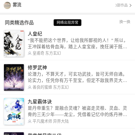
雾流
3部作品
换一换
同类精选作品
网络出现异常
人皇纪
“我不能把这个世界，让给我所鄙视的人！” 所以，
王冲踩着枯骨血海，踏上人皇宝座，挽狂澜于既
倒，扶大厦之将倾，成就了一段无上的传说！ 微信
皇甫奇
东方玄幻
公众号：皇甫奇 （微信号：huangfuqi1985） 新浪
微博：皇甫奇（地址：http://weibo.com/u/25284575
修罗武神
87） QQ交流群：320238210【普通群】 574501330
论潜力，不算天才，可玄功武技，皆可无师自通。
【VIP订阅群】 欢迎大家关注。
论实力，任凭你有万千至宝，但定不敌我界灵大
军。 我是谁？天下众生视我为修罗，却不知，我以
善良的蜜蜂
东方玄幻
修罗成武神。 （想看修罗武神番外，请关注蜜蜂微
信公众号：善良的蜜蜂后援会）
九星霸体诀
是丹帝重生？是融合灵魂？被盗走灵根、灵血、灵
骨的三无少年——龙尘，凭借着记忆中的炼丹神
术，修行神秘功法九星霸体诀，拨开重重迷雾，解
平凡魔术师
异界大陆
开惊天之局。 手掌天地乾坤，脚踏日月星辰，
勾搭各色美女，镇压恶鬼邪神。 江湖传闻：龙