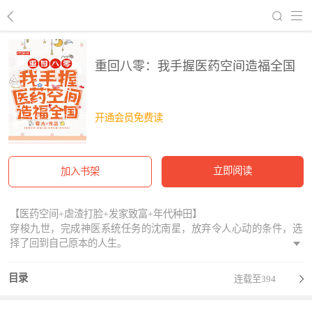
回到书架
重回八零：我手握医药空间造福全国
开通会员免费读
立即阅读
加入书架
【医药空间+虐渣打脸+发家致富+年代种田】
穿梭九世，完成神医系统任务的沈南星，放弃令人心动的条件，选
择了回到自己原本的人生。
前世她受尽苦楚，父亲车祸去世，母亲被奶奶、大伯母磋磨病死，
妹妹走入歧途，哥哥外出打工却自此失踪。
目录
连载至394
如今涅槃归来，她只想改变家人命运，脱离极品亲戚，带领全家过
上好日子。