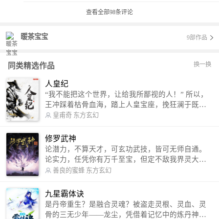
查看全部
98
条评论
暖茶宝宝
9部作品
换一换
同类精选作品
人皇纪
“我不能把这个世界，让给我所鄙视的人！” 所以，
王冲踩着枯骨血海，踏上人皇宝座，挽狂澜于既
倒，扶大厦之将倾，成就了一段无上的传说！ 微信
皇甫奇
东方玄幻
公众号：皇甫奇 （微信号：huangfuqi1985） 新浪
微博：皇甫奇（地址：http://weibo.com/u/25284575
修罗武神
87） QQ交流群：320238210【普通群】 574501330
论潜力，不算天才，可玄功武技，皆可无师自通。
【VIP订阅群】 欢迎大家关注。
论实力，任凭你有万千至宝，但定不敌我界灵大
军。 我是谁？天下众生视我为修罗，却不知，我以
善良的蜜蜂
东方玄幻
修罗成武神。 （想看修罗武神番外，请关注蜜蜂微
信公众号：善良的蜜蜂后援会）
九星霸体诀
是丹帝重生？是融合灵魂？被盗走灵根、灵血、灵
骨的三无少年——龙尘，凭借着记忆中的炼丹神