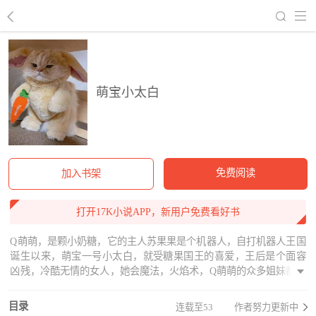
回到书架
萌宝小太白
免费阅读
加入书架
打开17K小说APP，新用户免费看好书
Q萌萌，是颗小奶糖，它的主人苏果果是个机器人，自打机器人王国
诞生以来，萌宝一号小太白，就受糖果国王的喜爱，王后是个面容
凶残，冷酷无情的女人，她会魔法，火焰术，Q萌萌的众多姐妹都丧
生在王后手中，这天正逢王后诞辰三十周年，小太白得知王后宫中
有颗水晶石，得此石着能穿越时空之力，王后在大臣麦芽糖朱古力
目录
连载至53
作者努力更新中
的奸计下，派黑暗史者毒害了国王的母亲黑莓太后，传说里面恶毒