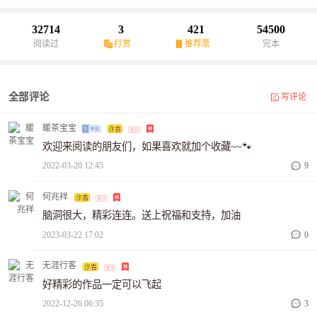
王后，有不灭和永生的魔法。在这个机器人多如牛毛的智能科幻时
代，萌宝一号小太白和它的主人苏果儿怎么和恶毒王后斗智斗勇
32714
3
421
54500
呢？请大家敬请期待！！
阅读过
打赏
推荐票
完本
全部评论
写评论
暖茶宝宝
欢迎来阅读的朋友们，如果喜欢就加个收藏~~🐾
2022-03-20 12:45
9
何兆祥
脑洞很大，精彩连连。送上祝福和支持，加油
2023-03-22 17:02
0
无涯行客
好精彩的作品一定可以飞起
2022-12-26 06:35
3