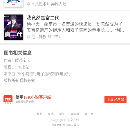
术，修行神秘功法九星霸体诀，拨开重重迷雾，解
平凡魔术师
异界大陆
开惊天之局。 手掌天地乾坤，脚踏日月星辰，
勾搭各色美女，镇压恶鬼邪神。 江湖传闻：龙
我竟然是富二代
尘一到，地吼天啸。龙尘一出，鬼泣神哭。 本
杨小天，燕京市一名普通的快递员，却忽然成为了
故事纯属虚构，如有雷同，那就是真事儿，想要对
五百亿遗产的继承人和双子集团的董事长…… “秘
号入座，抓紧时间进群：487963015 微信公众号：
书，给我定制一套百亿富翁的吃喝住行标准！” “好
绝世神族
都市生活
平凡魔术师,或者搜索：pingfanmoshushi1982,公众
的，杨总。” “你晚上在我的床上安排五个嫩模是怎
号上有问必答，福利多多！
么回事？” “回杨总，这就是百亿富翁的标准。” “车
图书相关信息
呢？” “回杨总，开车太堵，已经给你安排了直升
作者：暖茶宝宝
机。” 从此，开启杨小天的百亿富翁之旅，只有他不
敢想的，没有秘书办不到的。
版权：17K书站
本书由17K小说进行电子版权制作与发行
版权所有 侵权必究
使用
17K小说客户端
下载客户端
离线阅读更流畅
帮助
反馈
标签
电脑版
客户端
Copyright © 中文在线
京ICP备09030667号-5