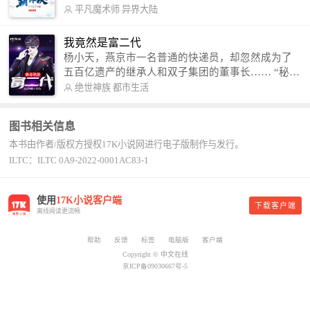
术，修行神秘功法九星霸体诀，拨开重重迷雾，解
平凡魔术师
异界大陆
开惊天之局。 手掌天地乾坤，脚踏日月星辰，
勾搭各色美女，镇压恶鬼邪神。 江湖传闻：龙
我竟然是富二代
尘一到，地吼天啸。龙尘一出，鬼泣神哭。 本
杨小天，燕京市一名普通的快递员，却忽然成为了
故事纯属虚构，如有雷同，那就是真事儿，想要对
五百亿遗产的继承人和双子集团的董事长…… “秘
号入座，抓紧时间进群：487963015 微信公众号：
书，给我定制一套百亿富翁的吃喝住行标准！” “好
绝世神族
都市生活
平凡魔术师,或者搜索：pingfanmoshushi1982,公众
的，杨总。” “你晚上在我的床上安排五个嫩模是怎
号上有问必答，福利多多！
么回事？” “回杨总，这就是百亿富翁的标准。” “车
图书相关信息
呢？” “回杨总，开车太堵，已经给你安排了直升
本书由作者/版权方授权17K小说网进行电子版制作与发行。
机。” 从此，开启杨小天的百亿富翁之旅，只有他不
敢想的，没有秘书办不到的。
ILTC：ILTC 0A9-2022-0001AC83-1
使用
17K小说客户端
下载客户端
离线阅读更流畅
帮助
反馈
标签
电脑版
客户端
Copyright © 中文在线
京ICP备09030667号-5