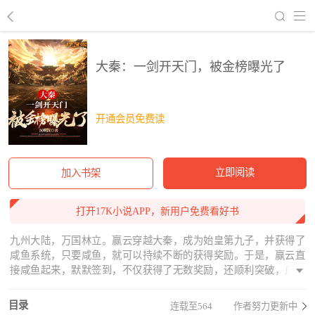
回到书架
大秦：一剑开天门，被金榜曝光了
开通会员免费读
立即阅读
加入书架
打开17K小说APP，新用户免费看好书
九州大陆，万国林立。赢云穿越大秦，成为始皇第九子，并获得了
咸鱼系统，只要咸鱼，就可以持续不断的获得奖励。于是，赢云直
接咸鱼起来，默默签到，不仅获得了无数奖励，还顺利突破，成了
九州唯一一尊陆地神仙！……有一日，天降金榜，盘点最强生灵。
只见，大漠之中，赢云一剑开天门，入陆地神仙，屠数十万军，举
目录
连载至564
作者努力更新中
世震惊！帝释天：“什么？这世界上还有比我更强的人？！”孤独求