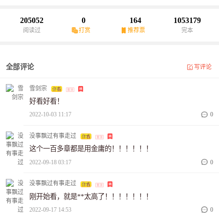
败：“杀尽仇寇，败尽英雄，平求一敌手而不可得！这赢云，值得一
战！”……紧接着，天道神兵榜、天军榜等相继曝光。神兵榜第一，
205052
0
164
1053179
圣剑轩辕，属大秦九皇子赢云！天军榜第一，大雪龙骑，属大秦九
阅读过
打赏
推荐票
完本
皇子赢云！……嬴政：“这是朕那咸鱼儿子？！”……
全部评论
写评论
雪剑宗
好看好看！
2022-10-03 11:17
0
没事飘过有事走过
这个一百多章都是用金庸的！！！！！！
2022-09-18 03:17
0
没事飘过有事走过
刚开始看，就是**太高了！！！！！！！
2022-09-17 14:53
0