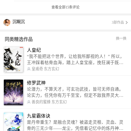
查看全部
15
条评论
沉啊沉
3部作品
换一换
同类精选作品
人皇纪
“我不能把这个世界，让给我所鄙视的人！” 所以，
王冲踩着枯骨血海，踏上人皇宝座，挽狂澜于既
倒，扶大厦之将倾，成就了一段无上的传说！ 微信
皇甫奇
东方玄幻
公众号：皇甫奇 （微信号：huangfuqi1985） 新浪
微博：皇甫奇（地址：http://weibo.com/u/25284575
修罗武神
87） QQ交流群：320238210【普通群】 574501330
论潜力，不算天才，可玄功武技，皆可无师自通。
【VIP订阅群】 欢迎大家关注。
论实力，任凭你有万千至宝，但定不敌我界灵大
军。 我是谁？天下众生视我为修罗，却不知，我以
善良的蜜蜂
东方玄幻
修罗成武神。 （想看修罗武神番外，请关注蜜蜂微
信公众号：善良的蜜蜂后援会）
九星霸体诀
是丹帝重生？是融合灵魂？被盗走灵根、灵血、灵
骨的三无少年——龙尘，凭借着记忆中的炼丹神