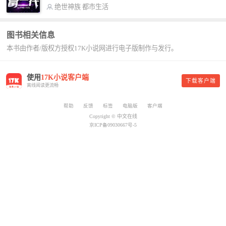
号入座，抓紧时间进群：487963015 微信公众号：
书，给我定制一套百亿富翁的吃喝住行标准！” “好
绝世神族
都市生活
平凡魔术师,或者搜索：pingfanmoshushi1982,公众
的，杨总。” “你晚上在我的床上安排五个嫩模是怎
号上有问必答，福利多多！
么回事？” “回杨总，这就是百亿富翁的标准。” “车
图书相关信息
呢？” “回杨总，开车太堵，已经给你安排了直升
本书由作者/版权方授权17K小说网进行电子版制作与发行。
机。” 从此，开启杨小天的百亿富翁之旅，只有他不
敢想的，没有秘书办不到的。
使用
17K小说客户端
下载客户端
离线阅读更流畅
帮助
反馈
标签
电脑版
客户端
Copyright © 中文在线
京ICP备09030667号-5