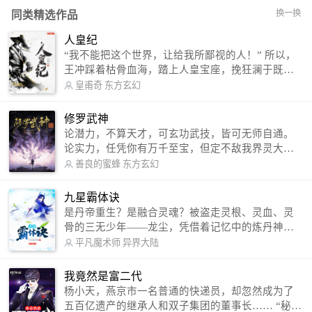
换一换
同类精选作品
人皇纪
“我不能把这个世界，让给我所鄙视的人！” 所以，
王冲踩着枯骨血海，踏上人皇宝座，挽狂澜于既
倒，扶大厦之将倾，成就了一段无上的传说！ 微信
皇甫奇
东方玄幻
公众号：皇甫奇 （微信号：huangfuqi1985） 新浪
微博：皇甫奇（地址：http://weibo.com/u/25284575
修罗武神
87） QQ交流群：320238210【普通群】 574501330
论潜力，不算天才，可玄功武技，皆可无师自通。
【VIP订阅群】 欢迎大家关注。
论实力，任凭你有万千至宝，但定不敌我界灵大
军。 我是谁？天下众生视我为修罗，却不知，我以
善良的蜜蜂
东方玄幻
修罗成武神。 （想看修罗武神番外，请关注蜜蜂微
信公众号：善良的蜜蜂后援会）
九星霸体诀
是丹帝重生？是融合灵魂？被盗走灵根、灵血、灵
骨的三无少年——龙尘，凭借着记忆中的炼丹神
术，修行神秘功法九星霸体诀，拨开重重迷雾，解
平凡魔术师
异界大陆
开惊天之局。 手掌天地乾坤，脚踏日月星辰，
勾搭各色美女，镇压恶鬼邪神。 江湖传闻：龙
我竟然是富二代
尘一到，地吼天啸。龙尘一出，鬼泣神哭。 本
杨小天，燕京市一名普通的快递员，却忽然成为了
故事纯属虚构，如有雷同，那就是真事儿，想要对
五百亿遗产的继承人和双子集团的董事长…… “秘