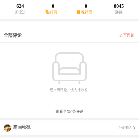
624
0
0
8045
阅读过
打赏
推荐票
连载
全部评论
写评论
还木有评论，快去抢沙发~
查看全部
0
条评论
笔画秋枫
2部作品