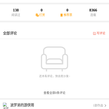
宇宙世界。那谁能干！搞他丫的，大不了重新来过。
138
0
0
8366
阅读过
打赏
推荐票
连载
全部评论
写评论
还木有评论，快去抢沙发~
查看全部
0
条评论
波罗弟的游侠哥
1部作品