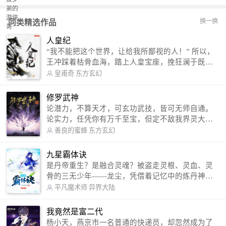
换一换
同类精选作品
人皇纪
“我不能把这个世界，让给我所鄙视的人！” 所以，
王冲踩着枯骨血海，踏上人皇宝座，挽狂澜于既
倒，扶大厦之将倾，成就了一段无上的传说！ 微信
皇甫奇
东方玄幻
公众号：皇甫奇 （微信号：huangfuqi1985） 新浪
微博：皇甫奇（地址：http://weibo.com/u/25284575
修罗武神
87） QQ交流群：320238210【普通群】 574501330
论潜力，不算天才，可玄功武技，皆可无师自通。
【VIP订阅群】 欢迎大家关注。
论实力，任凭你有万千至宝，但定不敌我界灵大
军。 我是谁？天下众生视我为修罗，却不知，我以
善良的蜜蜂
东方玄幻
修罗成武神。 （想看修罗武神番外，请关注蜜蜂微
信公众号：善良的蜜蜂后援会）
九星霸体诀
是丹帝重生？是融合灵魂？被盗走灵根、灵血、灵
骨的三无少年——龙尘，凭借着记忆中的炼丹神
术，修行神秘功法九星霸体诀，拨开重重迷雾，解
平凡魔术师
异界大陆
开惊天之局。 手掌天地乾坤，脚踏日月星辰，
勾搭各色美女，镇压恶鬼邪神。 江湖传闻：龙
我竟然是富二代
尘一到，地吼天啸。龙尘一出，鬼泣神哭。 本
杨小天，燕京市一名普通的快递员，却忽然成为了