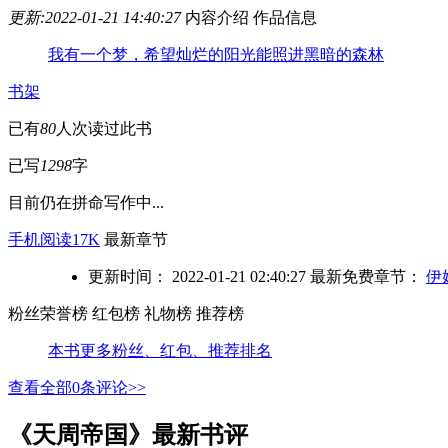
更新:2022-01-21 14:40:27
内容介绍
作品信息
我有一个梦，希望灿烂的阳光能照进黑暗的森林
书架
已有
80
人次读过此书
已写
1298
字
目前仍在拼命写作中...
手机阅读17K
最新章节
更新时间： 2022-01-21 02:40:27
最新免费章节：
伊
粉丝荣誉榜
红包榜
礼物榜
推荐榜
本书更多粉丝、红包、推荐排名
查看全部
0
条评论>>
《天周帝国》最新书评