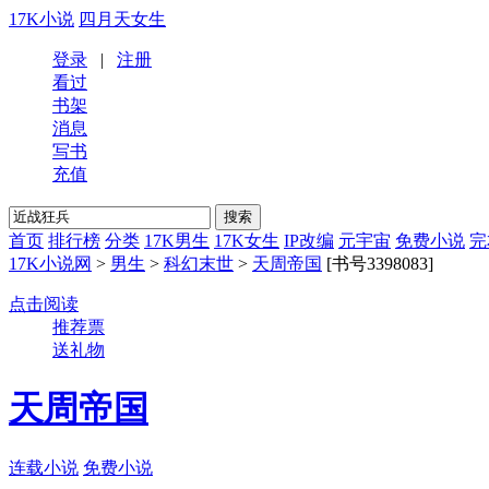
17K小说
四月天女生
登录
|
注册
看过
书架
消息
写书
充值
首页
排行榜
分类
17K男生
17K女生
IP改编
元宇宙
免费小说
完
17K小说网
>
男生
>
科幻末世
>
天周帝国
[书号3398083]
点击阅读
推荐票
送礼物
天周帝国
连载小说
免费小说