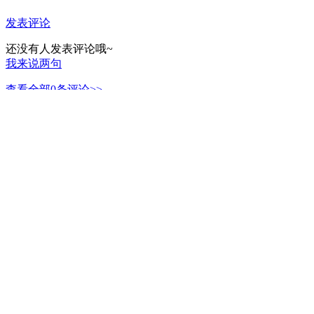
发表评论
还没有人发表评论哦~
我来说两句
查看全部
0
条评论>>
作者
因结的果
进入作者首页
本书荣誉
0
礼物
0
粉丝值
作者公告
更多
男生周会员点击榜
新书
连载
超长篇
1961193
1
娘子，我真不想考...
1221
2
武警：兵王之路