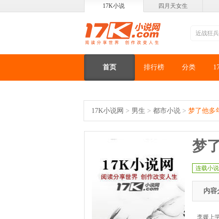
17K小说
四月天女生
首页
排行榜
分类
1
17K小说网
>
男生
>
都市小说
>
梦了他多
梦
连载小说
内容
李媛上