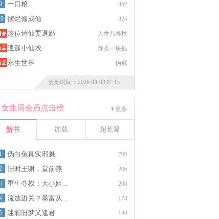
9
一口粮
367
10
摆烂修成仙
325
这位诗仙要退婚
人世几春秋
逍遥小仙农
辣条一块钱
永生世界
伪戒
更新时间：2026-08-08 07:15
女生周会员点击榜
更多
连载
超长篇
新书
1
伪白兔真实邪魅
706
2
旧时王谢，堂前燕
206
3
重生夺权：大小姐...
200
4
流放边关？暴富从...
174
5
迷彩旧梦又逢君
144