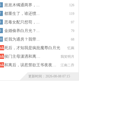
6
崽崽木镯通两界，...
126
7
都重生了，谁还惯...
119
8
恶毒女配只想苟，...
97
9
金婚偷养白月光？...
79
10
贬我为通房？我带...
68
死后，才知我是疯批魔尊白月光
忆琬
侯门主母潇洒和离…
我笑明月
和离后，误惹禁欲王爷夜夜…
江南二乔
更新时间：2026-08-08 07:15