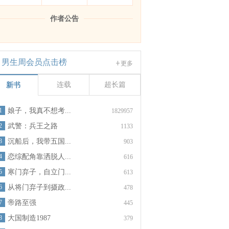
作者公告
男生周会员点击榜
更多
连载
超长篇
新书
1
娘子，我真不想考...
1829957
2
武警：兵王之路
1133
3
沉船后，我带五国...
903
4
恋综配角靠洒脱人...
616
5
寒门弃子，自立门...
613
6
从将门弃子到摄政...
478
7
帝路至强
445
8
大国制造1987
379