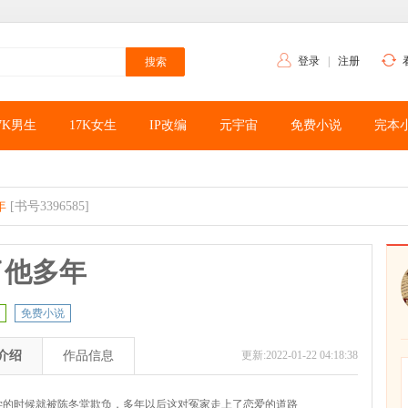
登录
|
注册
7K男生
17K女生
IP改编
元宇宙
免费小说
完本
年
[书号3396585]
了他多年
免费小说
介绍
作品信息
更新:2022-01-22 04:18:38
学的时候就被陈冬堂欺负，多年以后这对冤家走上了恋爱的道路