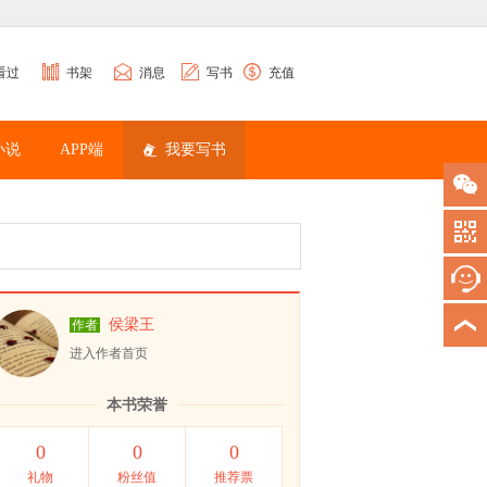
看过
书架
消息
写书
充值
小说
APP端
我要写书
侯梁王
作者
进入作者首页
本书荣誉
0
0
0
礼物
粉丝值
推荐票